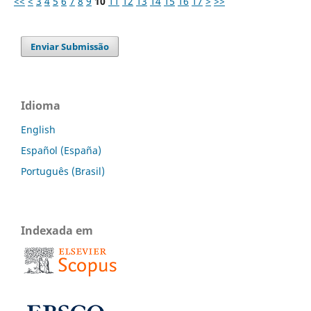
<<
<
3
4
5
6
7
8
9
10
11
12
13
14
15
16
17
>
>>
Enviar Submissão
Idioma
English
Español (España)
Português (Brasil)
Indexada em