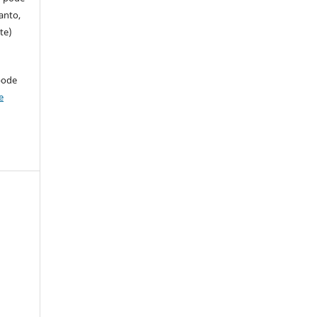
anto,
te)
pode
e