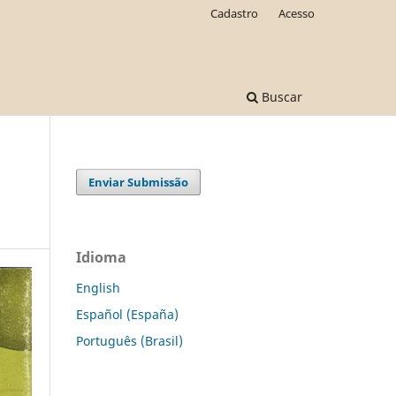
Cadastro
Acesso
Buscar
Enviar Submissão
Idioma
English
Español (España)
Português (Brasil)