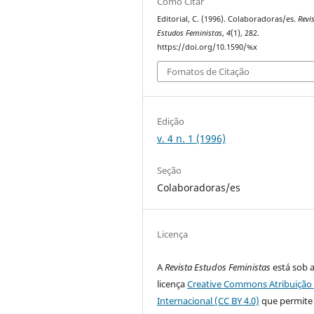
Como Citar
Editorial, C. (1996). Colaboradoras/es.
Revi
Estudos Feministas
,
4
(1), 282.
https://doi.org/10.1590/%x
Fomatos de Citação
Edição
v. 4 n. 1 (1996)
Seção
Colaboradoras/es
Licença
A
Revista Estudos Feministas
está sob 
licença
Creative Commons Atribuição 
Internacional (CC BY 4.0)
que permite