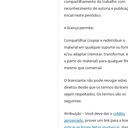
compartilhamento do trabalho com
reconhecimento de autoria e publica
inicial neste periódico.
A licença permite:
Compartilhar (copiar e redistribuir o
material em qualquer suporte ou for
e/ou adaptar (remixar, transformar, e 
a partir do material) para qualquer fi
mesmo que comercial.
O licenciante não pode revogar estes
direitos desde que os termos da licen
sejam respeitados. Os termos são os
seguintes:
Atribuição – Você deve dar o
crédito
apropriado
, prover um link para a lic
indicar se foram feitas mudanças
. Is