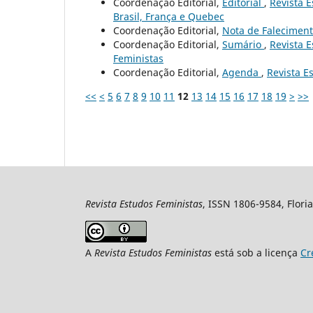
Coordenação Editorial,
Editorial
,
Revista E
Brasil, França e Quebec
Coordenação Editorial,
Nota de Falecimen
Coordenação Editorial,
Sumário
,
Revista E
Feministas
Coordenação Editorial,
Agenda
,
Revista Es
<<
<
5
6
7
8
9
10
11
12
13
14
15
16
17
18
19
>
>>
Revista Estudos Feministas
, ISSN 1806-9584, Floria
A
Revista Estudos Feministas
está sob a licença
Cr