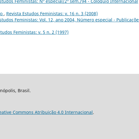
studos Feministas: Nº especial/2º sem./94 - Colóquio Internacional
to
,
Revista Estudos Feministas: v. 16 n. 3 (2008)
studos Feministas: Vol. 12, ano 2004, Número especial - Publicaçõe
tudos Feministas: v. 5 n. 2 (1997)
nópolis, Brasil.
eative Commons Atribuição 4.0 Internacional
.