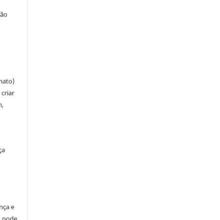
ção
mato)
criar
m,
ça
ença e
so pode