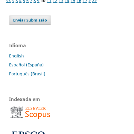
<<
<
3
4
5
6
7
8
9
10
11
12
13
14
15
16
17
>
>>
Enviar Submissão
Idioma
English
Español (España)
Português (Brasil)
Indexada em