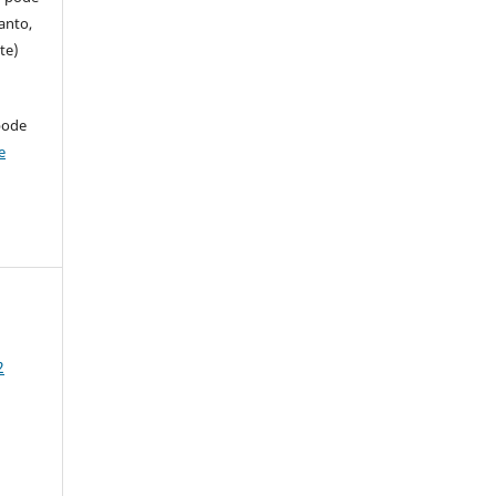
anto,
te)
pode
e
2