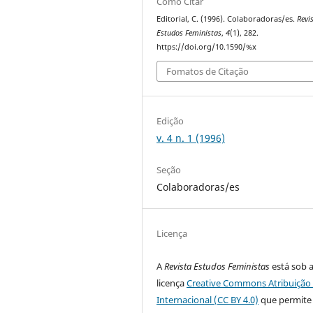
Como Citar
Editorial, C. (1996). Colaboradoras/es.
Revi
Estudos Feministas
,
4
(1), 282.
https://doi.org/10.1590/%x
Fomatos de Citação
Edição
v. 4 n. 1 (1996)
Seção
Colaboradoras/es
Licença
A
Revista Estudos Feministas
está sob 
licença
Creative Commons Atribuição 
Internacional (CC BY 4.0)
que permite