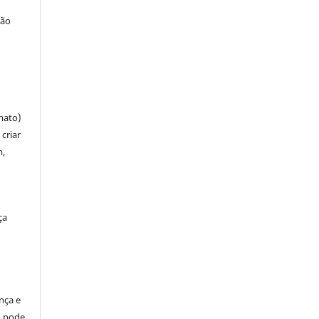
ção
mato)
criar
m,
ça
ença e
so pode