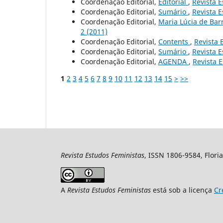
Coordenação Editorial,
Editorial
,
Revista E
Coordenação Editorial,
Sumário
,
Revista E
Coordenação Editorial,
Maria Lúcia de Bar
2 (2011)
Coordenação Editorial,
Contents
,
Revista 
Coordenação Editorial,
Sumário
,
Revista E
Coordenação Editorial,
AGENDA
,
Revista E
1
2
3
4
5
6
7
8
9
10
11
12
13
14
15
>
>>
Revista Estudos Feministas
, ISSN 1806-9584, Floria
A
Revista Estudos Feministas
está sob a licença
Cr