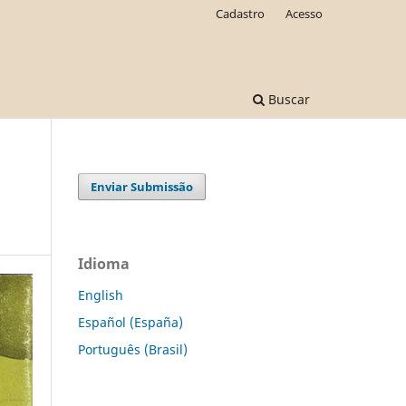
Cadastro
Acesso
Buscar
Enviar Submissão
Idioma
English
Español (España)
Português (Brasil)