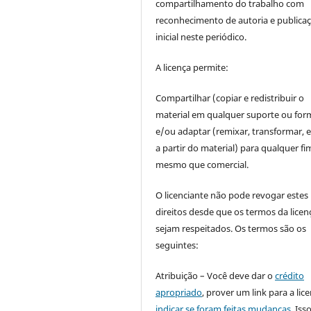
compartilhamento do trabalho com
reconhecimento de autoria e publica
inicial neste periódico.
A licença permite:
Compartilhar (copiar e redistribuir o
material em qualquer suporte ou for
e/ou adaptar (remixar, transformar, e 
a partir do material) para qualquer fi
mesmo que comercial.
O licenciante não pode revogar estes
direitos desde que os termos da licen
sejam respeitados. Os termos são os
seguintes:
Atribuição – Você deve dar o
crédito
apropriado
, prover um link para a lic
indicar se foram feitas mudanças
. Is