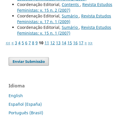
Coordenação Editorial,
Contents
,
Revista Estudos
Feministas: v. 15 n. 2 (2007)
Coordenação Editorial,
Sumário
,
Revista Estudos
Feministas: v. 17 n. 1 (2009)
Coordenação Editorial,
Sumário
,
Revista Estudos
Feministas: v. 15 n. 1 (2007)
<<
<
3
4
5
6
7
8
9
10
11
12
13
14
15
16
17
>
>>
Enviar Submissão
Idioma
English
Español (España)
Português (Brasil)