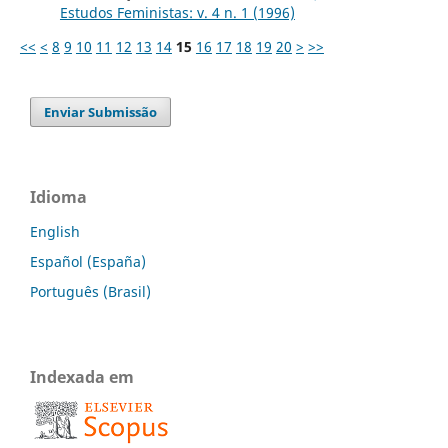
Estudos Feministas: v. 4 n. 1 (1996)
<<
<
8
9
10
11
12
13
14
15
16
17
18
19
20
>
>>
Enviar Submissão
Idioma
English
Español (España)
Português (Brasil)
Indexada em