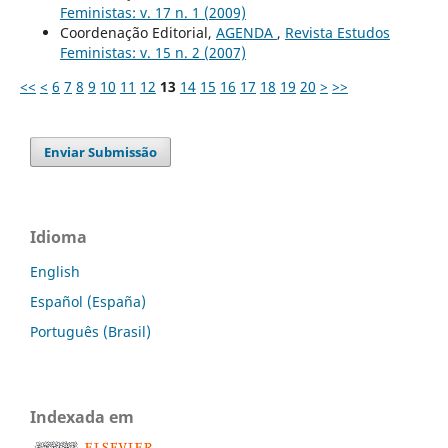
Feministas: v. 17 n. 1 (2009)
Coordenação Editorial,
AGENDA
,
Revista Estudos
Feministas: v. 15 n. 2 (2007)
<<
<
6
7
8
9
10
11
12
13
14
15
16
17
18
19
20
>
>>
Enviar Submissão
Idioma
English
Español (España)
Português (Brasil)
Indexada em