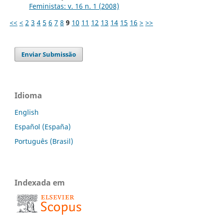
Feministas: v. 16 n. 1 (2008)
<<
<
2
3
4
5
6
7
8
9
10
11
12
13
14
15
16
>
>>
Enviar Submissão
Idioma
English
Español (España)
Português (Brasil)
Indexada em