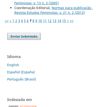
Feministas: v. 13 n. 3 (2005)
Coordenação Editorial,
Normas para publicação
,
Revista Estudos Feministas: v. 21 n. 2 (2013)
<<
<
1
2
3
4
5
6
7
8
9
10
11
12
13
14
15
>
>>
Enviar Submissão
Idioma
English
Español (España)
Português (Brasil)
Indexada em