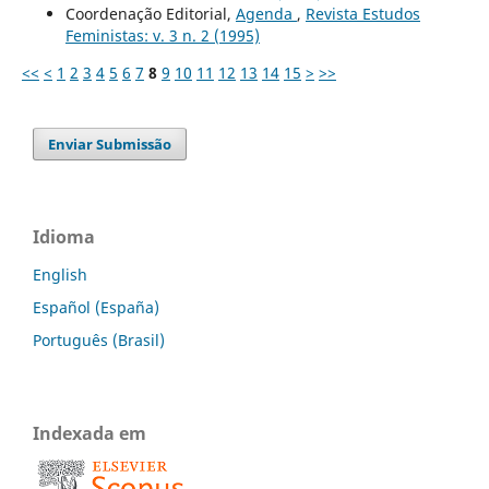
Coordenação Editorial,
Agenda
,
Revista Estudos
Feministas: v. 3 n. 2 (1995)
<<
<
1
2
3
4
5
6
7
8
9
10
11
12
13
14
15
>
>>
Enviar Submissão
Idioma
English
Español (España)
Português (Brasil)
Indexada em