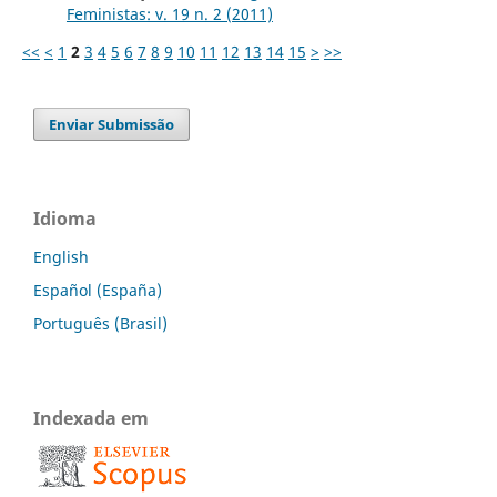
Feministas: v. 19 n. 2 (2011)
<<
<
1
2
3
4
5
6
7
8
9
10
11
12
13
14
15
>
>>
Enviar Submissão
Idioma
English
Español (España)
Português (Brasil)
Indexada em