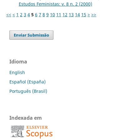
Estudos Feministas: v. 8 n. 2 (2000)
<<
<
1
2
3
4
5
6
7
8
9
10
11
12
13
14
15
>
>>
Enviar Submissão
Idioma
English
Español (España)
Português (Brasil)
Indexada em