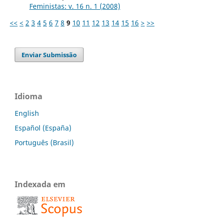
Feministas: v. 16 n. 1 (2008)
<<
<
2
3
4
5
6
7
8
9
10
11
12
13
14
15
16
>
>>
Enviar Submissão
Idioma
English
Español (España)
Português (Brasil)
Indexada em