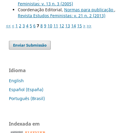
Feministas: v. 13 n. 3 (2005)
Coordenação Editorial,
Normas para publicação
,
Revista Estudos Feministas: v. 21 n. 2 (2013)
<<
<
1
2
3
4
5
6
7
8
9
10
11
12
13
14
15
>
>>
Enviar Submissão
Idioma
English
Español (España)
Português (Brasil)
Indexada em