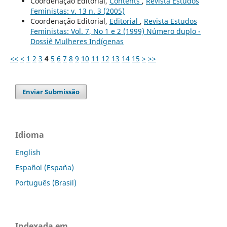
Coordenação Editorial,
Contents
,
Revista Estudos
Feministas: v. 13 n. 3 (2005)
Coordenação Editorial,
Editorial
,
Revista Estudos
Feministas: Vol. 7, No 1 e 2 (1999) Número duplo -
Dossiê Mulheres Indígenas
<<
<
1
2
3
4
5
6
7
8
9
10
11
12
13
14
15
>
>>
Enviar Submissão
Idioma
English
Español (España)
Português (Brasil)
Indexada em