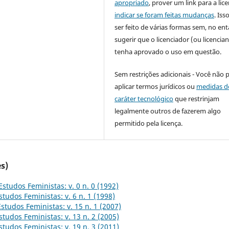
apropriado
, prover um link para a lic
indicar se foram feitas mudanças
. Is
ser feito de várias formas sem, no ent
sugerir que o licenciador (ou licencian
tenha aprovado o uso em questão.
Sem restrições adicionais - Você não 
aplicar termos jurídicos ou
medidas d
caráter tecnológico
que restrinjam
legalmente outros de fazerem algo
permitido pela licença.
s)
Estudos Feministas: v. 0 n. 0 (1992)
studos Feministas: v. 6 n. 1 (1998)
Estudos Feministas: v. 15 n. 1 (2007)
studos Feministas: v. 13 n. 2 (2005)
studos Feministas: v. 19 n. 3 (2011)