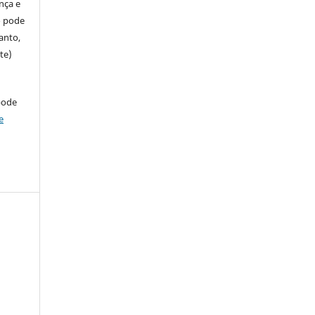
ença e
so pode
anto,
te)
pode
e