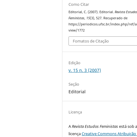
Como Citar
Editorial, C. (2007). Editorial.
Revista Estudo
Feministas
,
15
(3), 527. Recuperado de
https://periodicos.ufsc.br/index.php/ref/ar
view/1772
Fomatos de Citação
Edição
v. 15 n. 3 (2007)
Seção
Editorial
Licença
A
Revista Estudos Feministas
está sob 
licença
Creative Commons Atribuição 