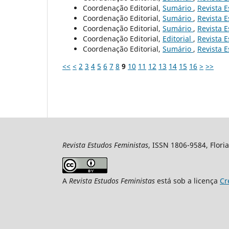
Coordenação Editorial,
Sumário
,
Revista E
Coordenação Editorial,
Sumário
,
Revista E
Coordenação Editorial,
Sumário
,
Revista E
Coordenação Editorial,
Editorial
,
Revista E
Coordenação Editorial,
Sumário
,
Revista E
<<
<
2
3
4
5
6
7
8
9
10
11
12
13
14
15
16
>
>>
Revista Estudos Feministas
, ISSN 1806-9584, Floria
A
Revista Estudos Feministas
está sob a licença
Cr