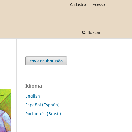
Cadastro
Acesso
Buscar
Enviar Submissão
Idioma
English
Español (España)
Português (Brasil)