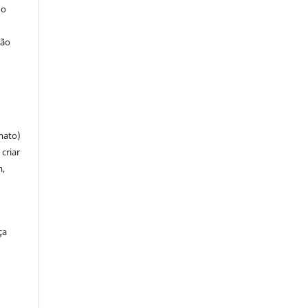
 o
ção
mato)
criar
m,
ça