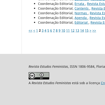
Coordenação Editorial,
Errata
,
Revista Est
Coordenação Editorial,
Contents
,
Revista 
Coordenação Editorial,
Normas
,
Revista E
Coordenação Editorial,
Agenda
,
Revista Es
Coordenação Editorial,
Editorial
,
Revista E
<<
<
1
2
3
4
5
6
7
8
9
10
11
12
13
14
15
>
>>
Revista Estudos Feministas
, ISSN 1806-9584, Floria
A
Revista Estudos Feministas
está sob a licença
Cr