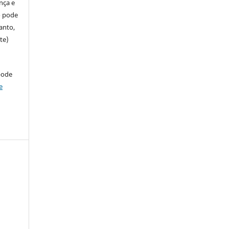
ença e
so pode
anto,
te)
pode
e