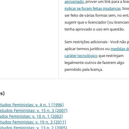
apropriado
, prover um link para a lic
indicar se foram feitas mudanças
. Is
ser feito de várias formas sem, no ent
sugerir que o licenciador (ou licencian
tenha aprovado o uso em questão.
Sem restrições adicionais - Você não 
aplicar termos jurídicos ou
medidas d
caráter tecnológico
que restrinjam
legalmente outros de fazerem algo
permitido pela licença.
s)
tudos Feministas: v. 4 n. 1 (1996)
studos Feministas: v. 15 n. 3 (2007)
udos Feministas: v. 10 n. 1 (2002)
tudos Feministas: v. 19 n. 3 (2011)
studos Feministas: v. 13 n. 2 (2005)