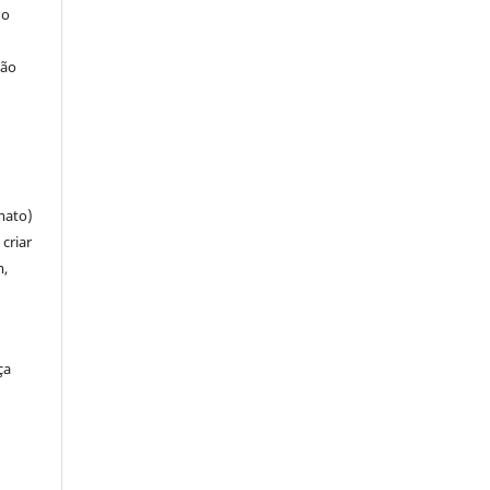
 o
ção
mato)
criar
m,
ça