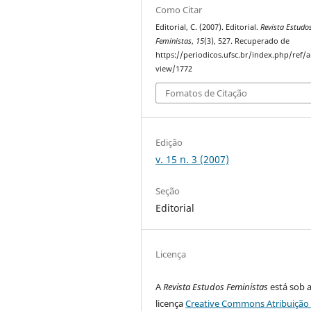
Como Citar
Editorial, C. (2007). Editorial.
Revista Estudo
Feministas
,
15
(3), 527. Recuperado de
https://periodicos.ufsc.br/index.php/ref/ar
view/1772
Fomatos de Citação
Edição
v. 15 n. 3 (2007)
Seção
Editorial
Licença
A
Revista Estudos Feministas
está sob 
licença
Creative Commons Atribuição 