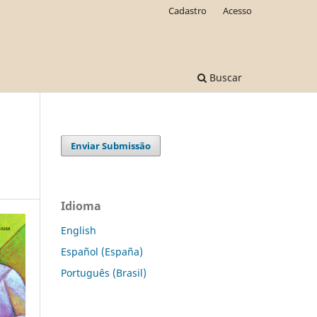
Cadastro
Acesso
Buscar
Enviar Submissão
Idioma
English
Español (España)
Português (Brasil)