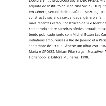
Doutora em Antropologia Social pelo PPGAS/MN -
adjunta do Instituto de Medicina Social- UERJ.
em Gênero, Sexualidade e Saúde -IMS/UERJ. Tra
construção social da sexualidade, gênero e fam
mais recentes estão: Construção de Si e Identid
comparada sobre carreiras afetivo-sexuais mas
tendo publicado junto com Michel Bozon Les Car
initiations amoureuses à Rio de Janeiro et à Pari
septembre de 1996 e Gênero: um olhar estrutura
Maria e GROSSI, Miriam Pilar (orgs.)
Masculino, F
Florianópolis: Editora Mulheres, 1998.