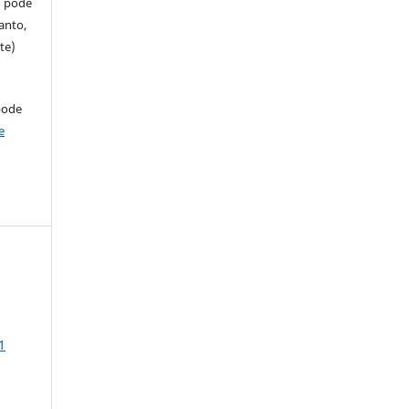
so pode
anto,
te)
pode
e
1