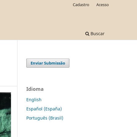
Cadastro
Acesso
Buscar
Enviar Submissão
Idioma
English
Español (España)
Português (Brasil)