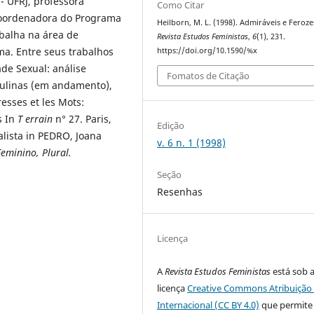
 UFRJ, professora
Como Citar
 Coordenadora do Programa
Heilborn, M. L. (1998). Admiráveis e Feroze
balha na área de
Revista Estudos Feministas
,
6
(1), 231.
ma. Entre seus trabalhos
https://doi.org/10.1590/%x
ade Sexual: análise
Fomatos de Citação
culinas (em andamento),
esses et les Mots:
s In
T errain
n° 27. Paris,
Edição
lista in PEDRO, Joana
v. 6 n. 1 (1998)
eminino, Plural.
Seção
Resenhas
Licença
A
Revista Estudos Feministas
está sob 
licença
Creative Commons Atribuição 
Internacional (CC BY 4.0)
que permite