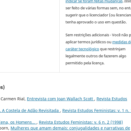
indicar se foram feitas mudanças
. Is
ser feito de várias formas sem, no ent
sugerir que o licenciador (ou licencian
tenha aprovado o uso em questão.
Sem restrições adicionais - Você não 
aplicar termos jurídicos ou
medidas d
caráter tecnológico
que restrinjam
legalmente outros de fazerem algo
permitido pela licença.
s)
, Carmen Rial,
Entrevista com Joan Wallach Scott
,
Revista Estudos
. A Costela de Adão Revisitada
,
Revista Estudos Feministas: v. 1 n. 
ena, os Homens...
,
Revista Estudos Feministas: v. 6 n. 2 (1998)
lborn,
Mulheres que amam demais: conjugalidades e narrativas de