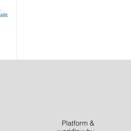
)
dade