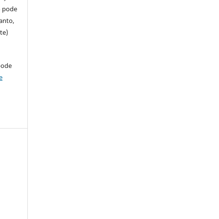
so pode
anto,
te)
pode
e