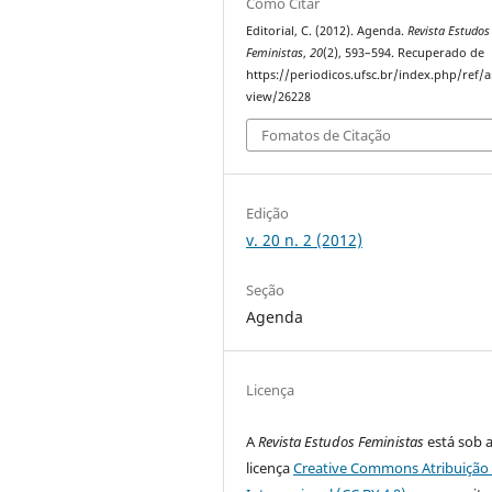
Como Citar
Editorial, C. (2012). Agenda.
Revista Estudos
Feministas
,
20
(2), 593–594. Recuperado de
https://periodicos.ufsc.br/index.php/ref/ar
view/26228
Fomatos de Citação
Edição
v. 20 n. 2 (2012)
Seção
Agenda
Licença
A
Revista Estudos Feministas
está sob 
licença
Creative Commons Atribuição 