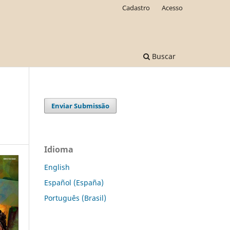
Cadastro
Acesso
Buscar
Enviar Submissão
Idioma
English
Español (España)
Português (Brasil)