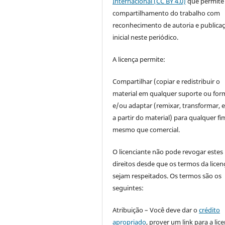
Internacional (CC BY 4.0)
que permite
compartilhamento do trabalho com
reconhecimento de autoria e publica
inicial neste periódico.
A licença permite:
Compartilhar (copiar e redistribuir o
material em qualquer suporte ou for
e/ou adaptar (remixar, transformar, e 
a partir do material) para qualquer fi
mesmo que comercial.
O licenciante não pode revogar estes
direitos desde que os termos da licen
sejam respeitados. Os termos são os
seguintes:
Atribuição – Você deve dar o
crédito
apropriado
, prover um link para a lic