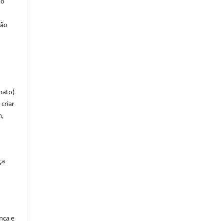
 o
ção
mato)
criar
m,
ça
ença e