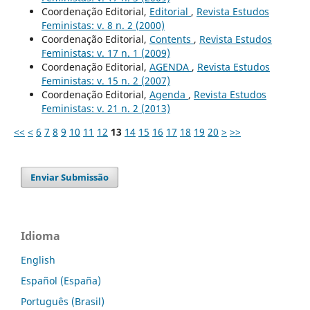
Coordenação Editorial,
Editorial
,
Revista Estudos
Feministas: v. 8 n. 2 (2000)
Coordenação Editorial,
Contents
,
Revista Estudos
Feministas: v. 17 n. 1 (2009)
Coordenação Editorial,
AGENDA
,
Revista Estudos
Feministas: v. 15 n. 2 (2007)
Coordenação Editorial,
Agenda
,
Revista Estudos
Feministas: v. 21 n. 2 (2013)
<<
<
6
7
8
9
10
11
12
13
14
15
16
17
18
19
20
>
>>
Enviar Submissão
Idioma
English
Español (España)
Português (Brasil)