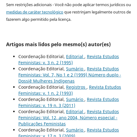
Sem restrições adicionais - Você não pode aplicar termos jurídicos ou
medidas de caráter tecnológico
que restrinjam legalmente outros de
fazerem algo permitido pela licença.
Artigos mais lidos pelo mesmo(s) autor(es)
Coordenação Editorial,
Editorial
,
Revista Estudos
Feministas: v. 3 n. 2 (1995)
Coordenação Editorial,
Sumário
,
Revista Estudos
Feministas: Vol. 7, No 1 e 2 (1999) Número duplo -
Dossiê Mulheres Indígenas
Coordenação Editorial,
Registros
,
Revista Estudos
Feministas: v. 1 n. 2 (1993)
Coordenação Editorial,
Sumário
,
Revista Estudos
Feministas: v. 19 n. 3 (2011)
Coordenação Editorial,
Editorial
,
Revista Estudos
Feministas: Vol. 12, ano 2004, Número especial -
Publicações Feministas
Coordenação Editorial,
Sumário
,
Revista Estudos
Feministas: v. 17 n. 3 (2009)