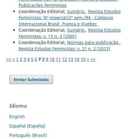
Publicações Feministas
Coordenação Editorial,
Sumário
,
Revista Estudos
Feministas: Nº especial/2º sem./94 - Colóquio
Internacional Brasil, França e Quebec
Coordenação Editorial,
Sumário
,
Revista Estudos
Feministas: v. 13 n. 3 (2005)
Coordenação Editorial,
Normas para publicação
,
Revista Estudos Feministas: v. 21 n. 2 (2013)
<<
<
1
2
3
4
5
6
7
8
9
10
11
12
13
14
15
>
>>
Enviar Submissão
Idioma
English
Español (España)
Português (Brasil)