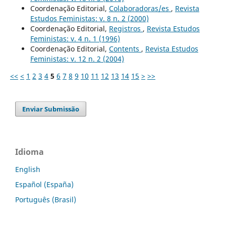
Coordenação Editorial,
Colaboradoras/es
,
Revista
Estudos Feministas: v. 8 n. 2 (2000)
Coordenação Editorial,
Registros
,
Revista Estudos
Feministas: v. 4 n. 1 (1996)
Coordenação Editorial,
Contents
,
Revista Estudos
Feministas: v. 12 n. 2 (2004)
<<
<
1
2
3
4
5
6
7
8
9
10
11
12
13
14
15
>
>>
Enviar Submissão
Idioma
English
Español (España)
Português (Brasil)