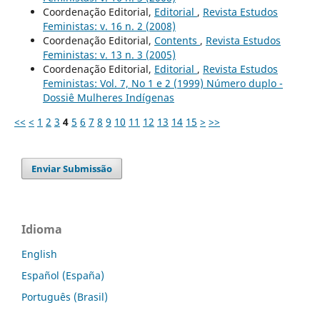
Coordenação Editorial,
Editorial
,
Revista Estudos
Feministas: v. 16 n. 2 (2008)
Coordenação Editorial,
Contents
,
Revista Estudos
Feministas: v. 13 n. 3 (2005)
Coordenação Editorial,
Editorial
,
Revista Estudos
Feministas: Vol. 7, No 1 e 2 (1999) Número duplo -
Dossiê Mulheres Indígenas
<<
<
1
2
3
4
5
6
7
8
9
10
11
12
13
14
15
>
>>
Enviar Submissão
Idioma
English
Español (España)
Português (Brasil)