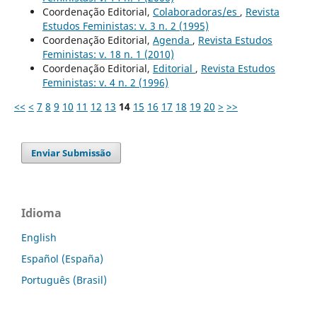
Coordenação Editorial,
Colaboradoras/es
,
Revista
Estudos Feministas: v. 3 n. 2 (1995)
Coordenação Editorial,
Agenda
,
Revista Estudos
Feministas: v. 18 n. 1 (2010)
Coordenação Editorial,
Editorial
,
Revista Estudos
Feministas: v. 4 n. 2 (1996)
<<
<
7
8
9
10
11
12
13
14
15
16
17
18
19
20
>
>>
Enviar Submissão
Idioma
English
Español (España)
Português (Brasil)