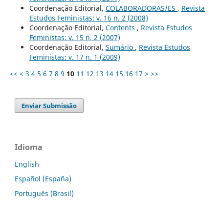
Coordenação Editorial,
COLABORADORAS/ES
,
Revista
Estudos Feministas: v. 16 n. 2 (2008)
Coordenação Editorial,
Contents
,
Revista Estudos
Feministas: v. 15 n. 2 (2007)
Coordenação Editorial,
Sumário
,
Revista Estudos
Feministas: v. 17 n. 1 (2009)
<<
<
3
4
5
6
7
8
9
10
11
12
13
14
15
16
17
>
>>
Enviar Submissão
Idioma
English
Español (España)
Português (Brasil)