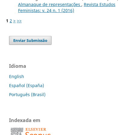
Almanaque de representações
,
Revista Estudos
Feministas: v. 24 n. 1 (2016)
1
2
>
>>
Enviar Submissão
Idioma
English
Español (España)
Português (Brasil)
Indexada em