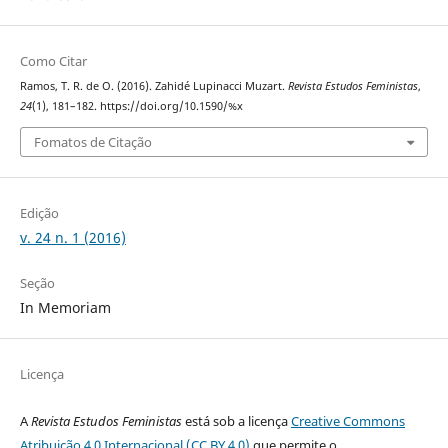
Como Citar
Ramos, T. R. de O. (2016). Zahidé Lupinacci Muzart.
Revista Estudos Feministas
,
24
(1), 181–182. https://doi.org/10.1590/%x
Fomatos de Citação
Edição
v. 24 n. 1 (2016)
Seção
In Memoriam
Licença
A
Revista Estudos Feministas
está sob a licença
Creative Commons
Atribuição 4.0 Internacional (CC BY 4.0)
que permite o