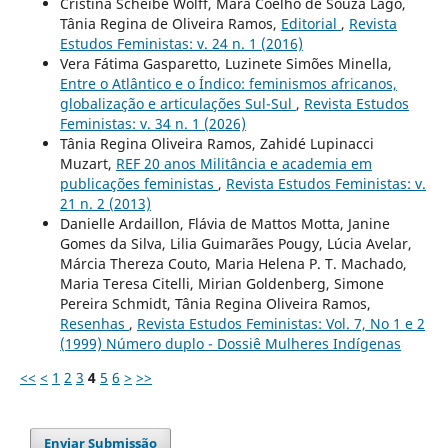
Cristina Scheibe Wolff, Mara Coelho de Souza Lago,
Tânia Regina de Oliveira Ramos,
Editorial
,
Revista
Estudos Feministas: v. 24 n. 1 (2016)
Vera Fátima Gasparetto, Luzinete Simões Minella,
Entre o Atlântico e o Índico: feminismos africanos,
globalização e articulações Sul-Sul
,
Revista Estudos
Feministas: v. 34 n. 1 (2026)
Tânia Regina Oliveira Ramos, Zahidé Lupinacci
Muzart,
REF 20 anos Militância e academia em
publicações feministas
,
Revista Estudos Feministas: v.
21 n. 2 (2013)
Danielle Ardaillon, Flávia de Mattos Motta, Janine
Gomes da Silva, Lilia Guimarães Pougy, Lúcia Avelar,
Márcia Thereza Couto, Maria Helena P. T. Machado,
Maria Teresa Citelli, Mirian Goldenberg, Simone
Pereira Schmidt, Tânia Regina Oliveira Ramos,
Resenhas
,
Revista Estudos Feministas: Vol. 7, No 1 e 2
(1999) Número duplo - Dossiê Mulheres Indígenas
<<
<
1
2
3
4
5
6
>
>>
Enviar Submissão