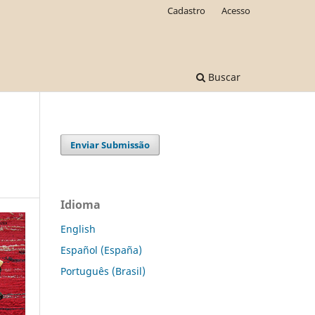
Cadastro
Acesso
Buscar
Enviar Submissão
Idioma
English
Español (España)
Português (Brasil)