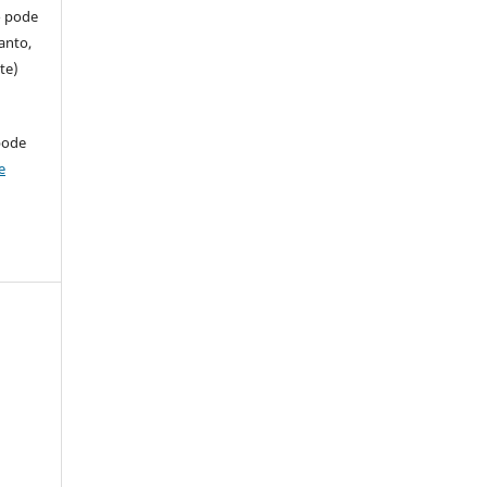
so pode
anto,
te)
pode
e