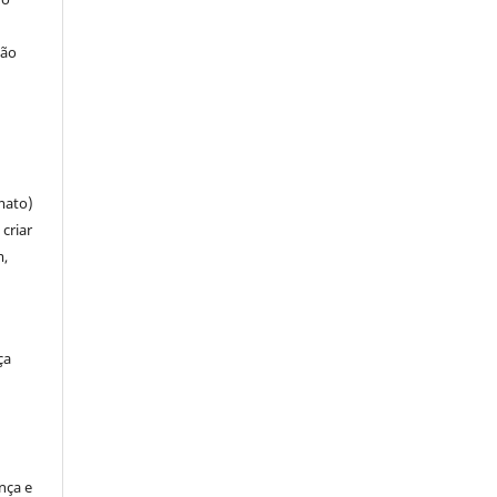
ção
mato)
criar
m,
ça
ença e