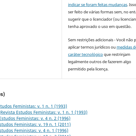
indicar se foram feitas mudanças
. Is
ser feito de várias formas sem, no ent
sugerir que o licenciador (ou licencian
tenha aprovado o uso em questão.
Sem restrições adicionais - Você não 
aplicar termos jurídicos ou
medidas d
caráter tecnológico
que restrinjam
legalmente outros de fazerem algo
permitido pela licença.
s)
tudos Feministas: v. 1 n. 1 (1993)
,
Revista Estudos Feministas: v. 1 n. 1 (1993)
Estudos Feministas: v. 4 n. 2 (1996)
studos Feministas: v. 19 n. 1 (2011)
studos Feministas: v. 4 n. 1 (1996)