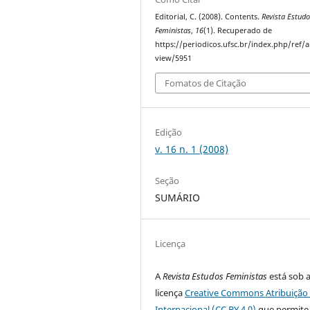
Editorial, C. (2008). Contents.
Revista Estud
Feministas
,
16
(1). Recuperado de
https://periodicos.ufsc.br/index.php/ref/ar
view/5951
Fomatos de Citação
Edição
v. 16 n. 1 (2008)
Seção
SUMÁRIO
Licença
A
Revista Estudos Feministas
está sob 
licença
Creative Commons Atribuição 
Internacional (CC BY 4.0)
que permite