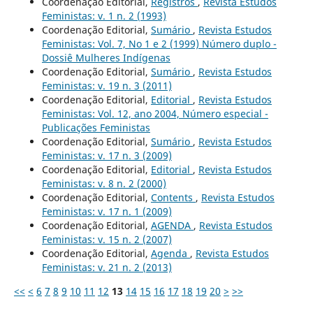
Coordenação Editorial,
Registros
,
Revista Estudos
Feministas: v. 1 n. 2 (1993)
Coordenação Editorial,
Sumário
,
Revista Estudos
Feministas: Vol. 7, No 1 e 2 (1999) Número duplo -
Dossiê Mulheres Indígenas
Coordenação Editorial,
Sumário
,
Revista Estudos
Feministas: v. 19 n. 3 (2011)
Coordenação Editorial,
Editorial
,
Revista Estudos
Feministas: Vol. 12, ano 2004, Número especial -
Publicações Feministas
Coordenação Editorial,
Sumário
,
Revista Estudos
Feministas: v. 17 n. 3 (2009)
Coordenação Editorial,
Editorial
,
Revista Estudos
Feministas: v. 8 n. 2 (2000)
Coordenação Editorial,
Contents
,
Revista Estudos
Feministas: v. 17 n. 1 (2009)
Coordenação Editorial,
AGENDA
,
Revista Estudos
Feministas: v. 15 n. 2 (2007)
Coordenação Editorial,
Agenda
,
Revista Estudos
Feministas: v. 21 n. 2 (2013)
<<
<
6
7
8
9
10
11
12
13
14
15
16
17
18
19
20
>
>>