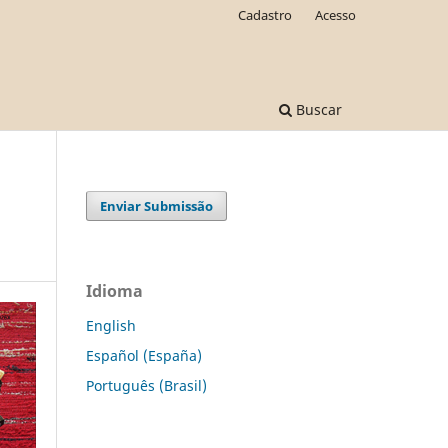
Cadastro
Acesso
Buscar
Enviar Submissão
Idioma
English
Español (España)
Português (Brasil)