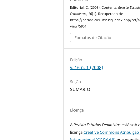
Editorial, C. (2008). Contents.
Revista Estud
Feministas
,
16
(1). Recuperado de
https://periodicos.ufsc.br/index.php/ref/ar
view/5951
Fomatos de Citação
Edição
v. 16 n. 1 (2008)
Seção
SUMÁRIO
Licença
A
Revista Estudos Feministas
está sob 
licença
Creative Commons Atribuição 
Internacional (CC BY 4.0)
que permite