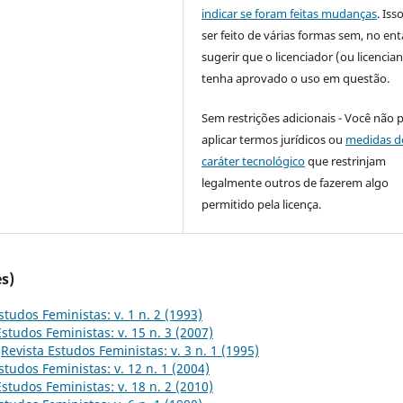
indicar se foram feitas mudanças
. Is
ser feito de várias formas sem, no ent
sugerir que o licenciador (ou licencian
tenha aprovado o uso em questão.
Sem restrições adicionais - Você não 
aplicar termos jurídicos ou
medidas d
caráter tecnológico
que restrinjam
legalmente outros de fazerem algo
permitido pela licença.
s)
studos Feministas: v. 1 n. 2 (1993)
Estudos Feministas: v. 15 n. 3 (2007)
,
Revista Estudos Feministas: v. 3 n. 1 (1995)
studos Feministas: v. 12 n. 1 (2004)
Estudos Feministas: v. 18 n. 2 (2010)