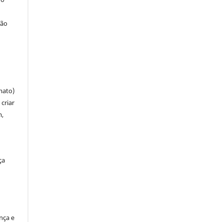
ção
mato)
criar
m,
ça
ença e