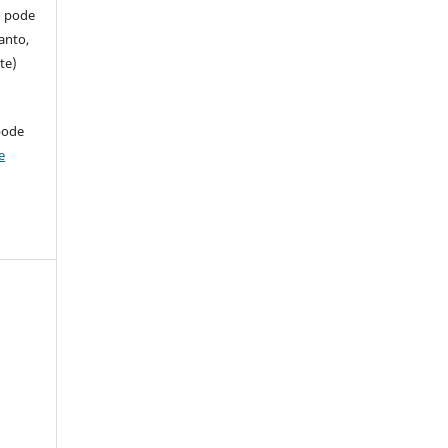
so pode
anto,
te)
pode
e