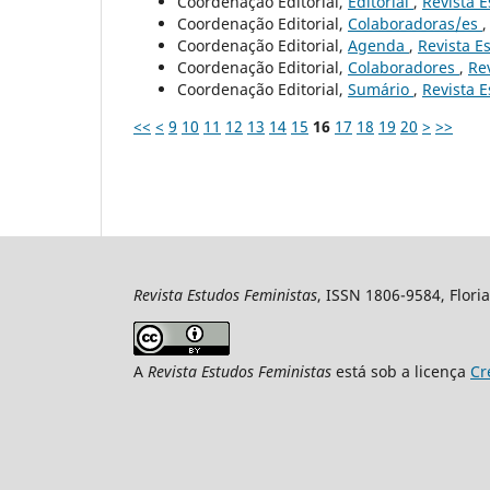
Coordenação Editorial,
Editorial
,
Revista E
Coordenação Editorial,
Colaboradoras/es
Coordenação Editorial,
Agenda
,
Revista Es
Coordenação Editorial,
Colaboradores
,
Rev
Coordenação Editorial,
Sumário
,
Revista E
<<
<
9
10
11
12
13
14
15
16
17
18
19
20
>
>>
Revista Estudos Feministas
, ISSN 1806-9584, Floria
A
Revista Estudos Feministas
está sob a licença
Cr