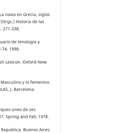
a novia en Grecia, siglos
(Orgs.) Historia de las
. 271-338.
uario de etnología y
8-74, 1998.
ish Lexicon. Oxford-New
o Masculino y lo femenino
AS, J. Barcelona:
lques-unes de ses
87, Spring and Fall, 1978.
 Republica. Buenos Aires: