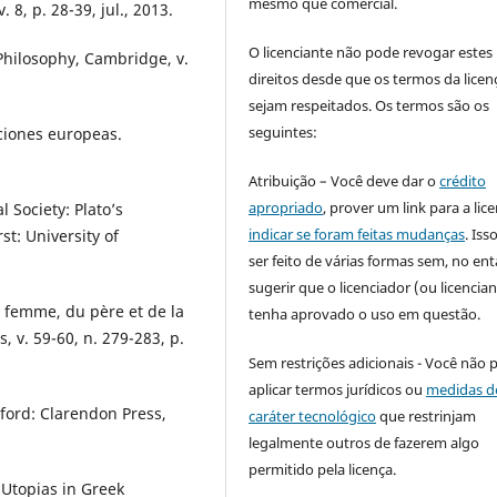
mesmo que comercial.
 8, p. 28-39, jul., 2013.
O licenciante não pode revogar estes
Philosophy, Cambridge, v.
direitos desde que os termos da licen
sejam respeitados. Os termos são os
seguintes:
uciones europeas.
Atribuição – Você deve dar o
crédito
apropriado
, prover um link para a lic
 Society: Plato’s
indicar se foram feitas mudanças
. Is
t: University of
ser feito de várias formas sem, no ent
sugerir que o licenciador (ou licencian
 femme, du père et de la
tenha aprovado o uso em questão.
 v. 59-60, n. 279-283, p.
Sem restrições adicionais - Você não 
aplicar termos jurídicos ou
medidas d
ford: Clarendon Press,
caráter tecnológico
que restrinjam
legalmente outros de fazerem algo
permitido pela licença.
Utopias in Greek