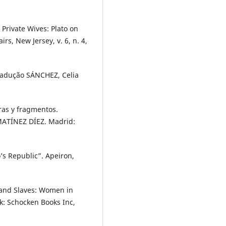
rivate Wives: Plato on
rs, New Jersey, v. 6, n. 4,
Tradução SÁNCHEZ, Celia
ras y fragmentos.
MATÍNEZ DÍEZ. Madrid:
’s Republic”. Apeiron,
and Slaves: Women in
rk: Schocken Books Inc,