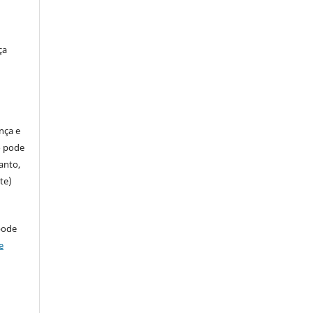
ça
ença e
so pode
anto,
te)
pode
e