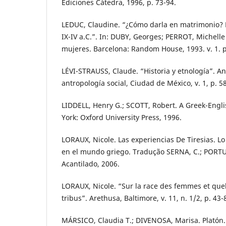
Ediciones Cátedra, 1996, p. 73-94.
LEDUC, Claudine. “¿Cómo darla en matrimonio? L
IX-IV a.C.”. In: DUBY, Georges; PERROT, Michelle 
mujeres. Barcelona: Random House, 1993. v. 1. p
LÉVI-STRAUSS, Claude. “Historia y etnología”. An
antropología social, Ciudad de México, v. 1, p. 5
LIDDELL, Henry G.; SCOTT, Robert. A Greek-Engl
York: Oxford University Press, 1996.
LORAUX, Nicole. Las experiencias De Tiresias. L
en el mundo griego. Tradução SERNA, C.; PORTUL
Acantilado, 2006.
LORAUX, Nicole. “Sur la race des femmes et que
tribus”. Arethusa, Baltimore, v. 11, n. 1/2, p. 43-
MÁRSICO, Claudia T.; DIVENOSA, Marisa. Platón.