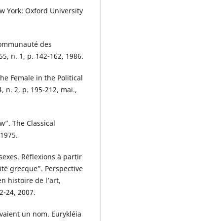
 York: Oxford University
 communauté des
5, n. 1, p. 142-162, 1986.
 Female in the Political
, n. 2, p. 195-212, mai.,
”. The Classical
 1975.
exes. Réflexions à partir
uité grecque”. Perspective
n histoire de l’art,
 2-24, 2007.
avaient un nom. Eurykléia