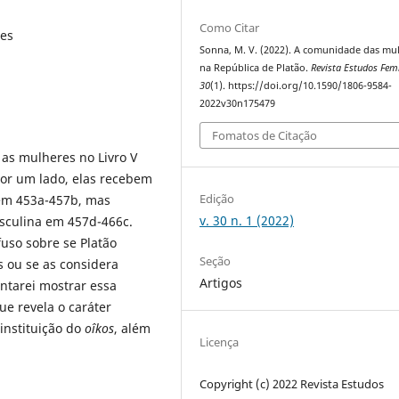
Como Citar
res
Sonna, M. V. (2022). A comunidade das mu
na República de Platão.
Revista Estudos Fem
30
(1). https://doi.org/10.1590/1806-9584-
2022v30n175479
Fomatos de Citação
 as mulheres no Livro V
or um lado, elas recebem
Edição
 em 453a-457b, mas
v. 30 n. 1 (2022)
sculina em 457d-466c.
uso sobre se Platão
Seção
 ou se as considera
Artigos
ntarei mostrar essa
ue revela o caráter
instituição do
oîkos
, além
Licença
Copyright (c) 2022 Revista Estudos