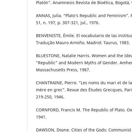
Platón”. Anamnesis Revista de Bioética, Bogotá, v.
ANNAS, Julia. “Plato’s Republic and Feminism”. 
51, n. 197, p. 307-321, jul., 1976.
BENVENISTE, Émile. El vocabulario de las instit
Tradução Mauro Armiño. Madrid: Taurus, 1983.
BLUESTONE, Natalie Harris. Women and the Ideal
“Republic” and Modern Myths of Gender. Amhers
Massachusetts Press, 1987.
CHANTRAINE, Pierre. “Les noms du mari et de la
mère en grec”. Revue des Études Grecques, Paris,
219-250, 1946.
CORNFORD, Francis M. The Republic of Plato. Ox
1941.
DAWSON, Doyne. Cities of the Gods: Communist 