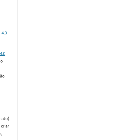
a
 4.0
a
4.0
 o
ção
mato)
criar
m,