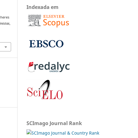
Indexada em
lheres
inistas
,
SCImago Journal Rank