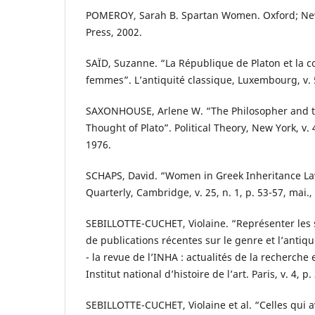
POMEROY, Sarah B. Spartan Women. Oxford; New
Press, 2002.
SAÏD, Suzanne. “La République de Platon et la
femmes”. L’antiquité classique, Luxembourg, v. 5
SAXONHOUSE, Arlene W. “The Philosopher and the
Thought of Plato”. Political Theory, New York, v. 4
1976.
SCHAPS, David. “Women in Greek Inheritance Law
Quarterly, Cambridge, v. 25, n. 1, p. 53-57, mai.,
SEBILLOTTE-CUCHET, Violaine. “Représenter les s
de publications récentes sur le genre et l’antiq
- la revue de l’INHA : actualités de la recherche e
Institut national d’histoire de l’art. Paris, v. 4, p.
SEBILLOTTE-CUCHET, Violaine et al. “Celles qui 