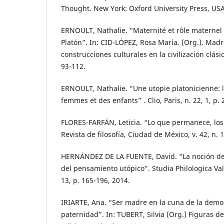
Thought. New York: Oxford University Press, USA
ERNOULT, Nathalie. “Maternité et rôle maternel 
Platón”. In: CID-LÓPEZ, Rosa María. (Org.). Mad
construcciones culturales en la civilización clási
93-112.
ERNOULT, Nathalie. “Une utopie platonicienne:
femmes et des enfants” . Clio, Paris, n. 22, 1, p.
FLORES-FARFÁN, Leticia. “Lo que permanece, los
Revista de filosofía, Ciudad de México, v. 42, n. 
HERNÁNDEZ DE LA FUENTE, David. “La noción de 
del pensamiento utópico”. Studia Philologica Vale
13, p. 165-196, 2014.
IRIARTE, Ana. “Ser madre en la cuna de la democr
paternidad”. In: TUBERT, Silvia (Org.) Figuras de