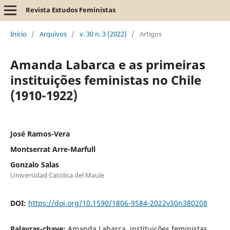
Revista Estudos Feministas
Início
/
Arquivos
/
v. 30 n. 3 (2022)
/
Artigos
Amanda Labarca e as primeiras
instituições feministas no Chile
(1910-1922)
José Ramos-Vera
Montserrat Arre-Marfull
Gonzalo Salas
Universidad Católica del Maule
DOI:
https://doi.org/10.1590/1806-9584-2022v30n380208
Palavras-chave:
Amanda Labarca, instituições feministas,