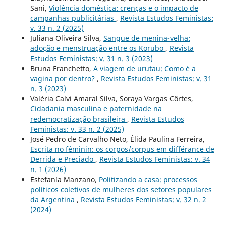
Sani,
Violência doméstica: crenças e o impacto de
campanhas publicitárias
,
Revista Estudos Feministas:
v. 33 n. 2 (2025)
Juliana Oliveira Silva,
Sangue de menina-velha:
adoção e menstruação entre os Korubo
,
Revista
Estudos Feministas: v. 31 n. 3 (2023)
Bruna Franchetto,
A viagem de urutau: Como é a
vagina por dentro?
,
Revista Estudos Feministas: v. 31
n. 3 (2023)
Valéria Calvi Amaral Silva, Soraya Vargas Côrtes,
Cidadania masculina e paternidade na
redemocratização brasileira
,
Revista Estudos
Feministas: v. 33 n. 2 (2025)
José Pedro de Carvalho Neto, Élida Paulina Ferreira,
Escrita no féminin: os corpos/corpus em différance de
Derrida e Preciado
,
Revista Estudos Feministas: v. 34
n. 1 (2026)
Estefanía Manzano,
Politizando a casa: processos
políticos coletivos de mulheres dos setores populares
da Argentina
,
Revista Estudos Feministas: v. 32 n. 2
(2024)