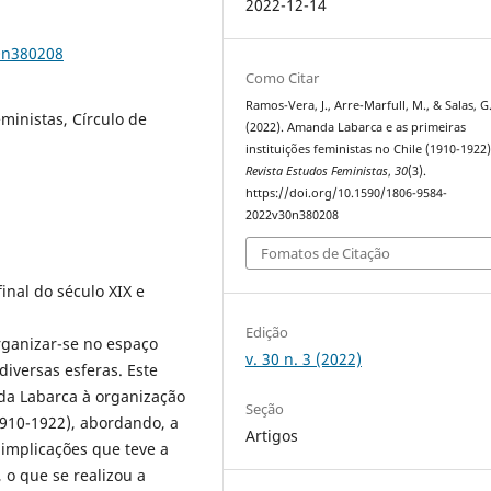
2022-12-14
0n380208
Como Citar
Ramos-Vera, J., Arre-Marfull, M., & Salas, G
ministas, Círculo de
(2022). Amanda Labarca e as primeiras
instituições feministas no Chile (1910-1922)
Revista Estudos Feministas
,
30
(3).
https://doi.org/10.1590/1806-9584-
2022v30n380208
Fomatos de Citação
inal do século XIX e
Edição
rganizar-se no espaço
v. 30 n. 3 (2022)
iversas esferas. Este
da Labarca à organização
Seção
1910-1922), abordando, a
Artigos
 implicações que teve a
 o que se realizou a