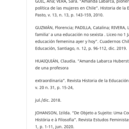
GUIL, Ana; VERA, Sara. “Amanda Labarca, pionera
política de las mujeres en Chile”. Historia de l
Pasto, v. 13, n. 13, p. 143-159, 2010.
GUZMÁN, Florencia; PADILLA, Catalina; RIVERA, L
familia’ a una educación no sexista . Liceo no 1 J
educación femenina ayer y hoy”. Cuadernos Chil
Educación, Santiago, n. 12, p. 96-112, dic. 2019.
HUAIQUIÁN, Claudia. “Amanda Labarca Hubersto
de una profesora
extraordinaria”. Revista Historia de la Educació
v. 20 n. 31, p. 15-24,
jul./dic. 2018.
JOHANSON, Izilda. “De Objeto a Sujeito: Uma Co
História e à Filosofia”. Revista Estudos Feministas
1, p. 1-11, jun. 2020.