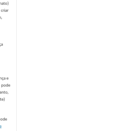
mato)
criar
m,
ça
ença e
so pode
anto,
te)
pode
e