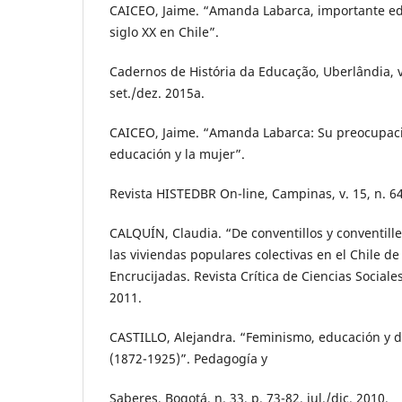
CAICEO, Jaime. “Amanda Labarca, importante ed
siglo XX en Chile”.
Cadernos de História da Educação, Uberlândia, v.
set./dez. 2015a.
CAICEO, Jaime. “Amanda Labarca: Su preocupación
educación y la mujer”.
Revista HISTEDBR On-line, Campinas, v. 15, n. 64,
CALQUÍN, Claudia. “De conventillos y conventill
las viviendas populares colectivas en el Chile de 
Encrucijadas. Revista Crítica de Ciencias Sociales,
2011.
CASTILLO, Alejandra. “Feminismo, educación y 
(1872-1925)”. Pedagogía y
Saberes, Bogotá, n. 33, p. 73-82, jul./dic. 2010.