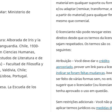
material em qualquer suporte ou for
e/ou adaptar (remixar, transformar, e 
Mar: Ministerio de
a partir do material) para qualquer fi
mesmo que comercial.
O licenciante não pode revogar estes
direitos desde que os termos da licen
ra: Alborada de Iris y la
sejam respeitados. Os termos são os
anguardia. Chile, 1930-
seguintes:
en Ciencias Humanas,
tudos de Literatura e de
Atribuição – Você deve dar o
crédito
 – Facultad de Filosofía y
apropriado
, prover um link para a lic
Valdivia, Chile;
indicar se foram feitas mudanças
. Is
Lisboa, Portugal.
ser feito de várias formas sem, no ent
sugerir que o licenciador (ou licencian
esa. La Escuela de los
tenha aprovado o uso em questão.
Sem restrições adicionais - Você não 
aplicar termos jurídicos ou
medidas d