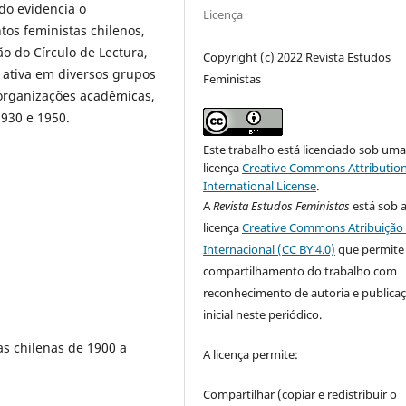
do evidencia o
Licença
os feministas chilenos,
o do Círculo de Lectura,
Copyright (c) 2022 Revista Estudos
 ativa em diversos grupos
Feministas
organizações acadêmicas,
1930 e 1950.
Este trabalho está licenciado sob um
licença
Creative Commons Attribution
International License
.
A
Revista Estudos Feministas
está sob 
licença
Creative Commons Atribuição 
Internacional (CC BY 4.0)
que permite
compartilhamento do trabalho com
reconhecimento de autoria e publica
inicial neste periódico.
as chilenas de 1900 a
A licença permite:
Compartilhar (copiar e redistribuir o