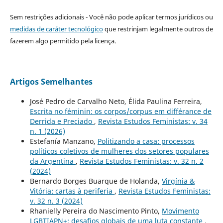
Sem restrições adicionais - Você não pode aplicar termos jurídicos ou
medidas de caráter tecnológico
que restrinjam legalmente outros de
fazerem algo permitido pela licença.
Artigos Semelhantes
José Pedro de Carvalho Neto, Élida Paulina Ferreira,
Escrita no féminin: os corpos/corpus em différance de
Derrida e Preciado
,
Revista Estudos Feministas: v. 34
n. 1 (2026)
Estefanía Manzano,
Politizando a casa: processos
políticos coletivos de mulheres dos setores populares
da Argentina
,
Revista Estudos Feministas: v. 32 n. 2
(2024)
Bernardo Borges Buarque de Holanda,
Virgínia &
Vitória: cartas à periferia
,
Revista Estudos Feministas:
v. 32 n. 3 (2024)
Rhanielly Pereira do Nascimento Pinto,
Movimento
LGBTIAPN+: desafios globais de uma luta constante
,