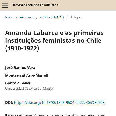
Revista Estudos Feministas
Início
/
Arquivos
/
v. 30 n. 3 (2022)
/
Artigos
Amanda Labarca e as primeiras
instituições feministas no Chile
(1910-1922)
José Ramos-Vera
Montserrat Arre-Marfull
Gonzalo Salas
Universidad Católica del Maule
DOI:
https://doi.org/10.1590/1806-9584-2022v30n380208
Palavras-chave:
Amanda Labarca, instituições feministas,