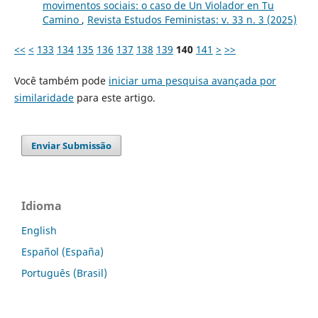
movimentos sociais: o caso de Un Violador en Tu
Camino
,
Revista Estudos Feministas: v. 33 n. 3 (2025)
<<
<
133
134
135
136
137
138
139
140
141
>
>>
Você também pode
iniciar uma pesquisa avançada por
similaridade
para este artigo.
Enviar Submissão
Idioma
English
Español (España)
Português (Brasil)