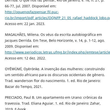
Derrida. O que nos faz pensar, Rio de Janeiro, v. 16, n. 21, p.
66-77, jul. 2007. Disponível em:
http://oquenosfazpensar.fil.puc-
rio.br/import/pdf_articles/OQNFP_21_05_rafael_haddock_lobo.p
Acesso em: 22 jan. 2023.
MAGALHÃES, Milena. Os véus da escrita autobiográfica em
Jacques Derrida. Em Tese, Belo Horizonte, v. 14, p. 1-12, ago.
2009. Disponível em:
http://www.periodicos.letras.ufmg.br/index.php/emtese/articl
Acesso em: 12 dez. 2022.
OYĚWÙMÍ, Oyèrónkẹ. A invenção das mulheres: construindo
um sentido africano para os discursos ocidentais de gênero.
Trad. wanderson flor do nascimento. 1. ed. Rio de Janeiro:
Bazar do Tempo, 2021.
PRECIADO, Paul B. Um apartamento em Urano: crônicas da
travessia. Trad. Eliana Aguiar. 1. ed. Rio de Janeiro: Zahar,
2019. E-book.