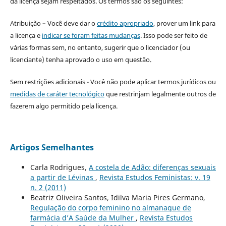
da licença sejam respeitados. Os termos são os seguintes:
Atribuição – Você deve dar o
crédito apropriado
, prover um link para
a licença e
indicar se foram feitas mudanças
. Isso pode ser feito de
várias formas sem, no entanto, sugerir que o licenciador (ou
licenciante) tenha aprovado o uso em questão.
Sem restrições adicionais - Você não pode aplicar termos jurídicos ou
medidas de caráter tecnológico
que restrinjam legalmente outros de
fazerem algo permitido pela licença.
Artigos Semelhantes
Carla Rodrigues,
A costela de Adão: diferenças sexuais
a partir de Lévinas
,
Revista Estudos Feministas: v. 19
n. 2 (2011)
Beatriz Oliveira Santos, Idilva Maria Pires Germano,
Regulação do corpo feminino no almanaque de
farmácia d’A Saúde da Mulher
,
Revista Estudos