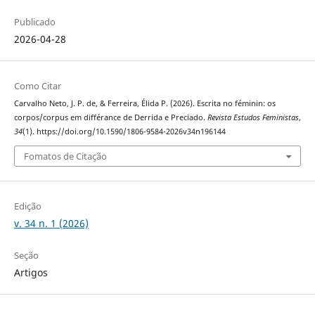
Publicado
2026-04-28
Como Citar
Carvalho Neto, J. P. de, & Ferreira, Élida P. (2026). Escrita no féminin: os
corpos/corpus em différance de Derrida e Preciado.
Revista Estudos Feministas
,
34
(1). https://doi.org/10.1590/1806-9584-2026v34n196144
Fomatos de Citação
Edição
v. 34 n. 1 (2026)
Seção
Artigos