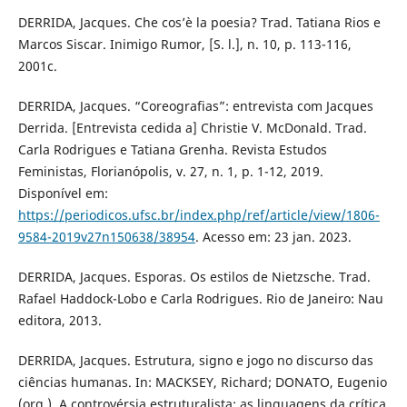
DERRIDA, Jacques. Che cos’è la poesia? Trad. Tatiana Rios e
Marcos Siscar. Inimigo Rumor, [S. l.], n. 10, p. 113-116,
2001c.
DERRIDA, Jacques. “Coreografias”: entrevista com Jacques
Derrida. [Entrevista cedida a] Christie V. McDonald. Trad.
Carla Rodrigues e Tatiana Grenha. Revista Estudos
Feministas, Florianópolis, v. 27, n. 1, p. 1-12, 2019.
Disponível em:
https://periodicos.ufsc.br/index.php/ref/article/view/1806-
9584-2019v27n150638/38954
. Acesso em: 23 jan. 2023.
DERRIDA, Jacques. Esporas. Os estilos de Nietzsche. Trad.
Rafael Haddock-Lobo e Carla Rodrigues. Rio de Janeiro: Nau
editora, 2013.
DERRIDA, Jacques. Estrutura, signo e jogo no discurso das
ciências humanas. In: MACKSEY, Richard; DONATO, Eugenio
(org.). A controvérsia estruturalista: as linguagens da crítica