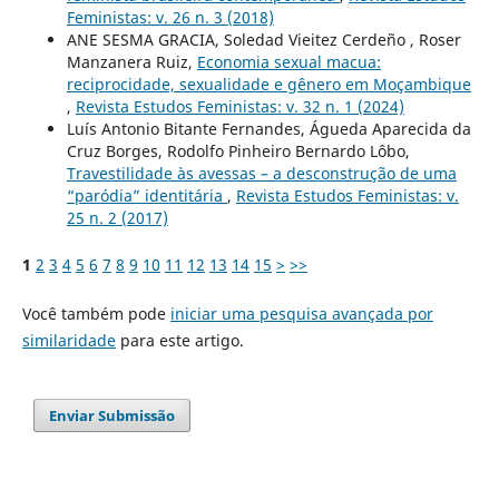
Feministas: v. 26 n. 3 (2018)
ANE SESMA GRACIA, Soledad Vieitez Cerdeño , Roser
Manzanera Ruiz,
Economia sexual macua:
reciprocidade, sexualidade e gênero em Moçambique
,
Revista Estudos Feministas: v. 32 n. 1 (2024)
Luís Antonio Bitante Fernandes, Águeda Aparecida da
Cruz Borges, Rodolfo Pinheiro Bernardo Lôbo,
Travestilidade às avessas – a desconstrução de uma
“paródia” identitária
,
Revista Estudos Feministas: v.
25 n. 2 (2017)
1
2
3
4
5
6
7
8
9
10
11
12
13
14
15
>
>>
Você também pode
iniciar uma pesquisa avançada por
similaridade
para este artigo.
Enviar Submissão