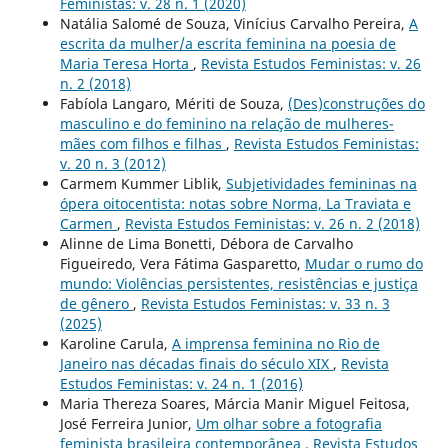
Feministas: v. 28 n. 1 (2020)
Natália Salomé de Souza, Vinícius Carvalho Pereira,
A
escrita da mulher/a escrita feminina na poesia de
Maria Teresa Horta
,
Revista Estudos Feministas: v. 26
n. 2 (2018)
Fabíola Langaro, Mériti de Souza,
(Des)construções do
masculino e do feminino na relação de mulheres-
mães com filhos e filhas
,
Revista Estudos Feministas:
v. 20 n. 3 (2012)
Carmem Kummer Liblik,
Subjetividades femininas na
ópera oitocentista: notas sobre Norma, La Traviata e
Carmen
,
Revista Estudos Feministas: v. 26 n. 2 (2018)
Alinne de Lima Bonetti, Débora de Carvalho
Figueiredo, Vera Fátima Gasparetto,
Mudar o rumo do
mundo: Violências persistentes, resistências e justiça
de gênero
,
Revista Estudos Feministas: v. 33 n. 3
(2025)
Karoline Carula,
A imprensa feminina no Rio de
Janeiro nas décadas finais do século XIX
,
Revista
Estudos Feministas: v. 24 n. 1 (2016)
Maria Thereza Soares, Márcia Manir Miguel Feitosa,
José Ferreira Junior,
Um olhar sobre a fotografia
feminista brasileira contemporânea
,
Revista Estudos