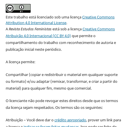
Este trabalho está licenciado sob uma licença
Creative Commons
Attribution 4.0 International License
.
A
Revista Estudos Feministas
está sob a licença
Creative Commons
Atribuição 4.0 Internacional (CC BY 4.0)
que permite o
compartilhamento do trabalho com reconhecimento de autoria e
publicação inicial neste periódico.
A licença permite:
Compartilhar (copiar e redistribuir o material em qualquer suporte
ou formato) e/ou adaptar (remixar, transformar, e criar a partir do
material) para qualquer fim, mesmo que comercial.
O licenciante não pode revogar estes direitos desde que os termos
da licença sejam respeitados. Os termos são os seguintes:
Atribuição – Você deve dar o
crédito apropriado
, prover um link para
a licença e
indicar se foram feitas mudanças
. Isso pode ser feito de