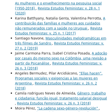
As mulheres e o envelhecimento na pesquisa social
(1950-2018)
,
Revista Estudos Feministas: v. 28 n. 1
(2020)
Karina Batthyany, Natalia Genta, Valentina Perrotta,
A
contribuição das famílias e mulheres aos cuidados
não remunerados com a saúde no Uruguai
,
Revista
Estudos Feministas: v. 25 n. 1 (2017)
Santiago Navone,
Masculinidades melodramáticas em
três filmes de Sandro
,
Revista Estudos Feministas: v.
27 n. 2 (2019)
Jaime Carmona Parra, Isabel Cristina Posada,
A adoção
por casais do mesmo sexo na Colômbia, uma revisão a
partir da Psicanálise
,
Revista Estudos Feministas: v.
26 n. 3 (2018)
Angeles Bermudez, Pilar Arcidiácono,
“Ellas hacen”.
Programas sociales y exigencias a las mujeres en
Argentina
,
Revista Estudos Feministas: v. 26 n. 2
(2018)
Camila rodrigues Neves de Almeida,
Gênero, trabalho
e cidadania: função igual, tratamento salarial desigual
,
Revista Estudos Feministas: v. 26 n. 3 (2018)
Moira Pérez,
“La cadena sexo-género-revolución"
,