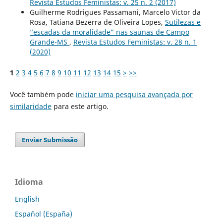
Revista Estudos Feministas: v. 25 n. 2 (2017)
Guilherme Rodrigues Passamani, Marcelo Victor da
Rosa, Tatiana Bezerra de Oliveira Lopes,
Sutilezas e
“escadas da moralidade” nas saunas de Campo
Grande-MS
,
Revista Estudos Feministas: v. 28 n. 1
(2020)
1
2
3
4
5
6
7
8
9
10
11
12
13
14
15
>
>>
Você também pode
iniciar uma pesquisa avançada por
similaridade
para este artigo.
Enviar Submissão
Idioma
English
Español (España)