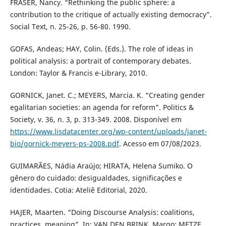
FRASER, Nancy. “Rethinking the public sphere: a
contribution to the critique of actually existing democracy”.
Social Text, n. 25-26, p. 56-80. 1990.
GOFAS, Andeas; HAY, Colin. (Eds.). The role of ideas in
political analysis: a portrait of contemporary debates.
London: Taylor & Francis e-Library, 2010.
GORNICK, Janet. C.; MEYERS, Marcia. K. “Creating gender
egalitarian societies: an agenda for reform”. Politics &
Society, v. 36, n. 3, p. 313-349. 2008. Disponível em
https://www.lisdatacenter.org/wp-content/uploads/janet-
bio/gornick-meyers-ps-2008.pdf
. Acesso em 07/08/2023.
GUIMARÃES, Nádia Araújo; HIRATA, Helena Sumiko. O
gênero do cuidado: desigualdades, significações e
identidades. Cotia: Ateliê Editorial, 2020.
HAJER, Maarten. “Doing Discourse Analysis: coalitions,
practices, meaning”. In: VAN DEN BRINK, Margo; METZE,