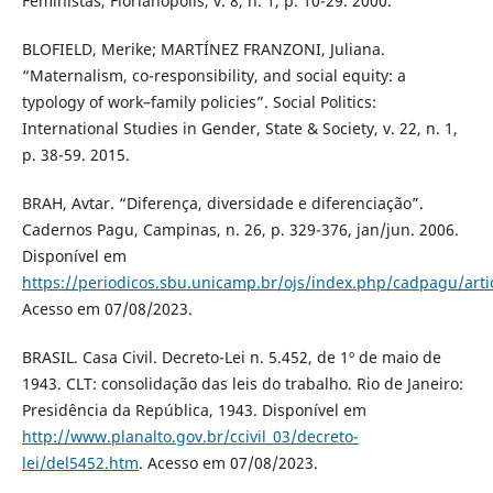
Feministas, Florianópolis, v. 8, n. 1, p. 10-29. 2000.
BLOFIELD, Merike; MARTÍNEZ FRANZONI, Juliana.
“Maternalism, co-responsibility, and social equity: a
typology of work–family policies”. Social Politics:
International Studies in Gender, State & Society, v. 22, n. 1,
p. 38-59. 2015.
BRAH, Avtar. “Diferença, diversidade e diferenciação”.
Cadernos Pagu, Campinas, n. 26, p. 329-376, jan/jun. 2006.
Disponível em
https://periodicos.sbu.unicamp.br/ojs/index.php/cadpagu/arti
Acesso em 07/08/2023.
BRASIL. Casa Civil. Decreto-Lei n. 5.452, de 1º de maio de
1943. CLT: consolidação das leis do trabalho. Rio de Janeiro:
Presidência da República, 1943. Disponível em
http://www.planalto.gov.br/ccivil_03/decreto-
lei/del5452.htm
. Acesso em 07/08/2023.