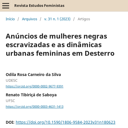
Revista Estudos Feministas
Início
/
Arquivos
/
v. 31 n. 1 (2023)
/
Artigos
Anúncios de mulheres negras
escravizadas e as dinâmicas
urbanas femininas em Desterro
Odila Rosa Carneiro da Silva
UDESC
https://orcid.org/0000-0002-9677-9391
Renato Tibiriçá de Saboya
UFSC
https://orcid.org/0000-0003-4631-1413
DOI:
https://doi.org/10.1590/1806-9584-2023v31n180623