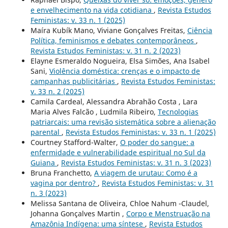
e envelhecimento na vida cotidiana
,
Revista Estudos
Feministas: v. 33 n. 1 (2025)
Maíra Kubík Mano, Viviane Gonçalves Freitas,
Ciência
Política, feminismos e debates contemporâneos
,
Revista Estudos Feministas: v. 31 n. 2 (2023)
Elayne Esmeraldo Nogueira, Elsa Simões, Ana Isabel
Sani,
Violência doméstica: crenças e o impacto de
campanhas publicitárias
,
Revista Estudos Feministas:
v. 33 n. 2 (2025)
Camila Cardeal, Alessandra Abrahão Costa , Lara
Maria Alves Falcão , Ludmila Ribeiro,
Tecnologias
patriarcais: uma revisão sistemática sobre a alienação
parental
,
Revista Estudos Feministas: v. 33 n. 1 (2025)
Courtney Stafford-Walter,
O poder do sangue: a
enfermidade e vulnerabilidade espiritual no Sul da
Guiana
,
Revista Estudos Feministas: v. 31 n. 3 (2023)
Bruna Franchetto,
A viagem de urutau: Como é a
vagina por dentro?
,
Revista Estudos Feministas: v. 31
n. 3 (2023)
Melissa Santana de Oliveira, Chloe Nahum -Claudel,
Johanna Gonçalves Martin ,
Corpo e Menstruação na
Amazônia Indígena: uma síntese
,
Revista Estudos