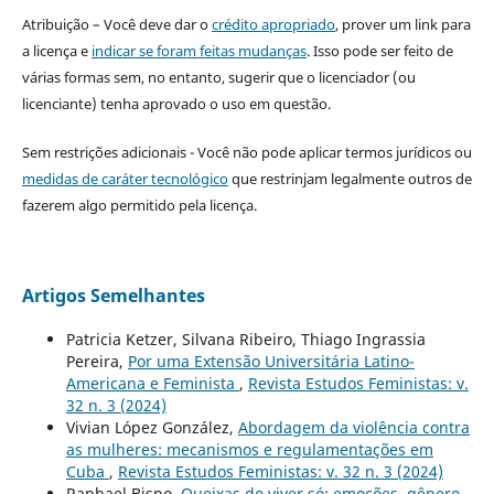
Atribuição – Você deve dar o
crédito apropriado
, prover um link para
a licença e
indicar se foram feitas mudanças
. Isso pode ser feito de
várias formas sem, no entanto, sugerir que o licenciador (ou
licenciante) tenha aprovado o uso em questão.
Sem restrições adicionais - Você não pode aplicar termos jurídicos ou
medidas de caráter tecnológico
que restrinjam legalmente outros de
fazerem algo permitido pela licença.
Artigos Semelhantes
Patricia Ketzer, Silvana Ribeiro, Thiago Ingrassia
Pereira,
Por uma Extensão Universitária Latino-
Americana e Feminista
,
Revista Estudos Feministas: v.
32 n. 3 (2024)
Vivian López González,
Abordagem da violência contra
as mulheres: mecanismos e regulamentações em
Cuba
,
Revista Estudos Feministas: v. 32 n. 3 (2024)
Raphael Bispo,
Queixas do viver só: emoções, gênero