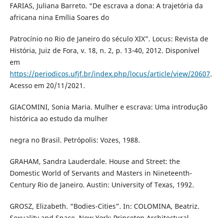
FARIAS, Juliana Barreto. “De escrava a dona: A trajetória da
africana nina Emília Soares do
Patrocínio no Rio de Janeiro do século XIX”. Locus: Revista de
História, Juiz de Fora, v. 18, n. 2, p. 13-40, 2012. Disponível
em
https://periodicos.ufjf.br/index.php/locus/article/view/20607
.
Acesso em 20/11/2021.
GIACOMINI, Sonia Maria. Mulher e escrava: Uma introdução
histórica ao estudo da mulher
negra no Brasil. Petrópolis: Vozes, 1988.
GRAHAM, Sandra Lauderdale. House and Street: the
Domestic World of Servants and Masters in Nineteenth-
Century Rio de Janeiro. Austin: University of Texas, 1992.
GROSZ, Elizabeth. “Bodies-Cities”. In: COLOMINA, Beatriz.
Sexuality and Space. New York: Princeton Architectural,