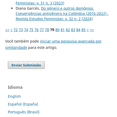
Feministas: v. 31 n. 3 (2023)
Diana Garcés,
Do gênero e outros demônios.
Convergências antigênero na Colômbia (2016-2022)
,
Revista Estudos Feministas: v. 32 n. 2 (2024)
<<
<
72
73
74
75
76
77
78
79
80
81
82
83
84
85
>
>>
Você também pode
iniciar uma pesquisa avançada por
similaridade
para este artigo.
Enviar Submissão
Idioma
English
Español (España)
Português (Brasil)