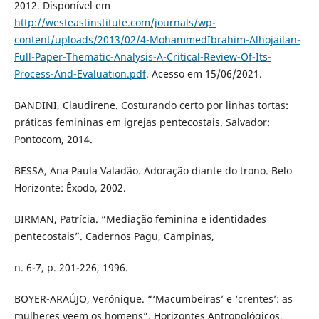
2012. Disponível em
http://westeastinstitute.com/journals/wp-
content/uploads/2013/02/4-MohammedIbrahim-Alhojailan-
Full-Paper-Thematic-Analysis-A-Critical-Review-Of-Its-
Process-And-Evaluation.pdf
. Acesso em 15/06/2021.
BANDINI, Claudirene. Costurando certo por linhas tortas:
práticas femininas em igrejas pentecostais. Salvador:
Pontocom, 2014.
BESSA, Ana Paula Valadão. Adoração diante do trono. Belo
Horizonte: Êxodo, 2002.
BIRMAN, Patrícia. “Mediação feminina e identidades
pentecostais”. Cadernos Pagu, Campinas,
n. 6-7, p. 201-226, 1996.
BOYER-ARAÚJO, Verónique. “‘Macumbeiras’ e ‘crentes’: as
mulheres veem os homens”. Horizontes Antropológicos,