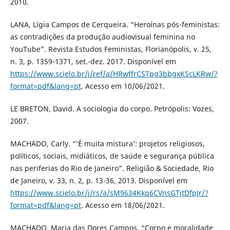
2010.
LANA, Lígia Campos de Cerqueira. “Heroínas pós-feministas:
as contradições da produção audiovisual feminina no
YouTube”. Revista Estudos Feministas, Florianópolis, v. 25,
n. 3, p. 1359-1371, set.-dez. 2017. Disponível em
https://www.scielo.br/j/ref/a/HRwffrCSTpg3bbgxKScLKRw/?
format=pdf&lang=pt
. Acesso em 10/06/2021.
LE BRETON, David. A sociologia do corpo. Petrópolis: Vozes,
2007.
MACHADO, Carly. “‘É muita mistura’: projetos religiosos,
políticos, sociais, midiáticos, de saúde e segurança pública
nas periferias do Rio de Janeiro”. Religião & Sociedade, Rio
de Janeiro, v. 33, n. 2, p. 13-36, 2013. Disponível em
https://www.scielo.br/j/rs/a/sM9634Kkq6CVnsGTjtDfpJr/?
format=pdf&lang=pt
. Acesso em 18/06/2021.
MACHADO, Maria das Dores Campos. “Corpo e moralidade