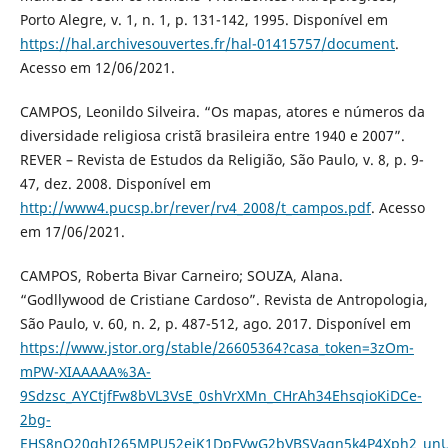
Porto Alegre, v. 1, n. 1, p. 131-142, 1995. Disponível em
https://hal.archivesouvertes.fr/hal-01415757/document
.
Acesso em 12/06/2021.
CAMPOS, Leonildo Silveira. “Os mapas, atores e números da
diversidade religiosa cristã brasileira entre 1940 e 2007”.
REVER – Revista de Estudos da Religião, São Paulo, v. 8, p. 9-
47, dez. 2008. Disponível em
http://www4.pucsp.br/rever/rv4_2008/t_campos.pdf
. Acesso
em 17/06/2021.
CAMPOS, Roberta Bivar Carneiro; SOUZA, Alana.
“Godllywood de Cristiane Cardoso”. Revista de Antropologia,
São Paulo, v. 60, n. 2, p. 487-512, ago. 2017. Disponível em
https://www.jstor.org/stable/26605364?casa_token=3zOm-
mPW-XIAAAAA%3A-
9Sdzsc_AYCtjfFw8bVL3VsE_0shVrXMn_CHrAh34EhsqioKiDCe-
2bg-
EHS8nQ20ghI265MPU52ejK1DpFVwG2bVBSVaqn5k4P4Xph2_unU