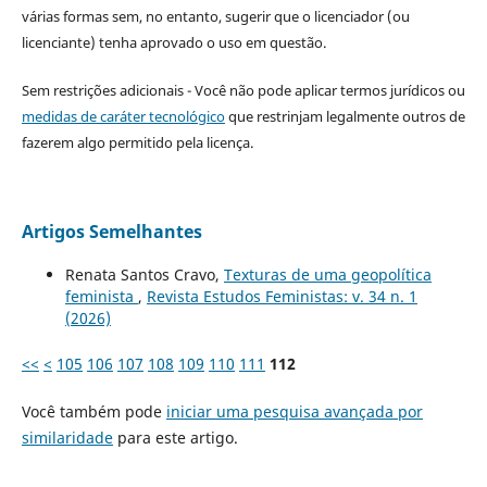
várias formas sem, no entanto, sugerir que o licenciador (ou
licenciante) tenha aprovado o uso em questão.
Sem restrições adicionais - Você não pode aplicar termos jurídicos ou
medidas de caráter tecnológico
que restrinjam legalmente outros de
fazerem algo permitido pela licença.
Artigos Semelhantes
Renata Santos Cravo,
Texturas de uma geopolítica
feminista
,
Revista Estudos Feministas: v. 34 n. 1
(2026)
<<
<
105
106
107
108
109
110
111
112
Você também pode
iniciar uma pesquisa avançada por
similaridade
para este artigo.