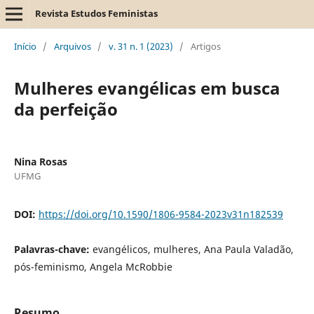
Revista Estudos Feministas
Início
/
Arquivos
/
v. 31 n. 1 (2023)
/
Artigos
Mulheres evangélicas em busca
da perfeição
Nina Rosas
UFMG
DOI:
https://doi.org/10.1590/1806-9584-2023v31n182539
Palavras-chave:
evangélicos, mulheres, Ana Paula Valadão,
pós-feminismo, Angela McRobbie
Resumo