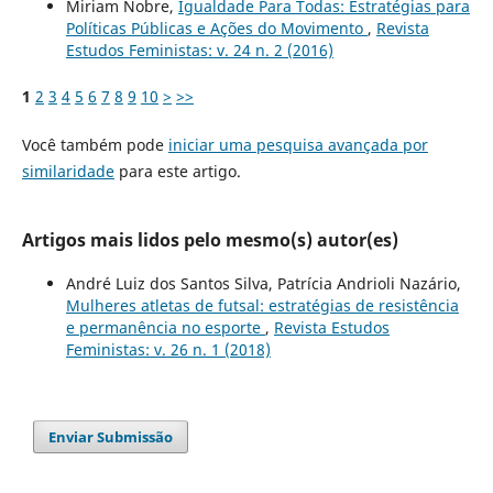
Miriam Nobre,
Igualdade Para Todas: Estratégias para
Políticas Públicas e Ações do Movimento
,
Revista
Estudos Feministas: v. 24 n. 2 (2016)
1
2
3
4
5
6
7
8
9
10
>
>>
Você também pode
iniciar uma pesquisa avançada por
similaridade
para este artigo.
Artigos mais lidos pelo mesmo(s) autor(es)
André Luiz dos Santos Silva, Patrícia Andrioli Nazário,
Mulheres atletas de futsal: estratégias de resistência
e permanência no esporte
,
Revista Estudos
Feministas: v. 26 n. 1 (2018)
Enviar Submissão