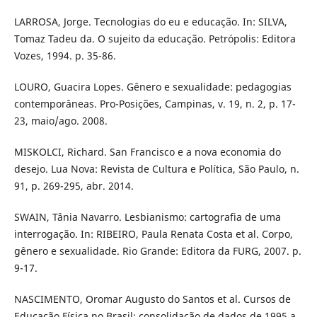
LARROSA, Jorge. Tecnologias do eu e educação. In: SILVA,
Tomaz Tadeu da. O sujeito da educação. Petrópolis: Editora
Vozes, 1994. p. 35-86.
LOURO, Guacira Lopes. Gênero e sexualidade: pedagogias
contemporâneas. Pro-Posições, Campinas, v. 19, n. 2, p. 17-
23, maio/ago. 2008.
MISKOLCI, Richard. San Francisco e a nova economia do
desejo. Lua Nova: Revista de Cultura e Política, São Paulo, n.
91, p. 269-295, abr. 2014.
SWAIN, Tânia Navarro. Lesbianismo: cartografia de uma
interrogação. In: RIBEIRO, Paula Renata Costa et al. Corpo,
gênero e sexualidade. Rio Grande: Editora da FURG, 2007. p.
9-17.
NASCIMENTO, Oromar Augusto do Santos et al. Cursos de
Educação Física no Brasil: consolidação de dados de 1995 a