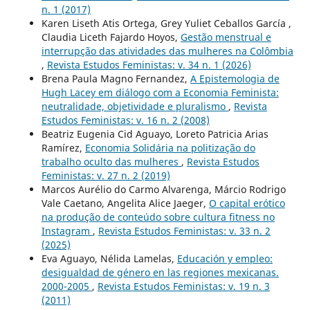
n. 1 (2017)
Karen Liseth Atis Ortega, Grey Yuliet Ceballos García ,
Claudia Liceth Fajardo Hoyos,
Gestão menstrual e
interrupção das atividades das mulheres na Colômbia
,
Revista Estudos Feministas: v. 34 n. 1 (2026)
Brena Paula Magno Fernandez,
A Epistemologia de
Hugh Lacey em diálogo com a Economia Feminista:
neutralidade, objetividade e pluralismo
,
Revista
Estudos Feministas: v. 16 n. 2 (2008)
Beatriz Eugenia Cid Aguayo, Loreto Patricia Arias
Ramírez,
Economia Solidária na politização do
trabalho oculto das mulheres
,
Revista Estudos
Feministas: v. 27 n. 2 (2019)
Marcos Aurélio do Carmo Alvarenga, Márcio Rodrigo
Vale Caetano, Angelita Alice Jaeger,
O capital erótico
na produção de conteúdo sobre cultura fitness no
Instagram
,
Revista Estudos Feministas: v. 33 n. 2
(2025)
Eva Aguayo, Nélida Lamelas,
Educación y empleo:
desigualdad de género en las regiones mexicanas.
2000-2005
,
Revista Estudos Feministas: v. 19 n. 3
(2011)