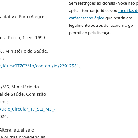
Sem restrições adicionais - Você não 
aplicar termos jurídicos ou
medidas d
itativa. Porto Alegre:
caráter tecnológico
que restrinjam
legalmente outros de fazerem algo
permitido pela licença.
ora Rocco, 1. ed. 1999.
6. Ministério da Saúde.
m:
her/Kujrw0TZC2Mb/content/id/22917581
.
/MS. Ministério da
nal de Saúde. Comissão
 em:
Dcio_Circular_17_SEI_MS_-
024.
ltera, atualiza e
dá outras providências.