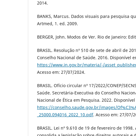
2014.
BANKS, Marcus. Dados visuais para pesquisa qual
Artmed, 1. ed. 2009.
BERGER, John. Modos de Ver. Rio de Janeiro: Edit
BRASIL. Resolução nº 510 de sete de abril de 201
Conselho Nacional de Saúde. 2016. Disponível e
https://www.in.gov.br/materia/-/asset_publis
Acesso em: 27/07/2024.
BRASIL. Ofício circular nº 17/2022/CONEP/SECNS
Saúde. Secretária-Executiva do Conselho Nacio
Nacional de Ética em Pesquisa. 2022. Disponível
https://conselho.saude.gov.br/images/Of%C3%A
_25000.094016_2022_10.pdf
. Acesso em: 27/07/2
BRASIL. Lei nº 9.610 de 19 de fevereiro de 1998. A
consolida a legislação sobre direitos autorais e 