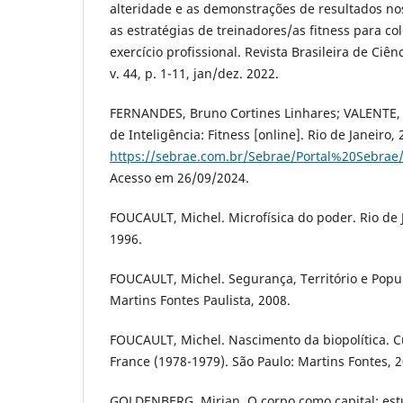
alteridade e as demonstrações de resultados no
as estratégias de treinadores/as fitness para co
exercício profissional. Revista Brasileira de Ciên
v. 44, p. 1-11, jan/dez. 2022.
FERNANDES, Bruno Cortines Linhares; VALENTE, P
de Inteligência: Fitness [online]. Rio de Janeiro,
https://sebrae.com.br/Sebrae/Portal%20Sebrae
Acesso em 26/09/2024.
FOUCAULT, Michel. Microfísica do poder. Rio de J
1996.
FOUCAULT, Michel. Segurança, Território e Popul
Martins Fontes Paulista, 2008.
FOUCAULT, Michel. Nascimento da biopolítica. C
France (1978-1979). São Paulo: Martins Fontes, 
GOLDENBERG, Mirian. O corpo como capital: est