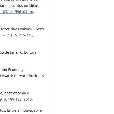
para assuntos jurídicos.
il_03/leis/l9610.htm
.
fazer duas vulvas? - Sexo
 7, v. 1, p. 215-235,
io de Janeiro: Editora
ntion Economy:
arvard: Harvard Business
o, gastronomia e
9, p. 189-198. 2013.
tos. Entre a motivação, a