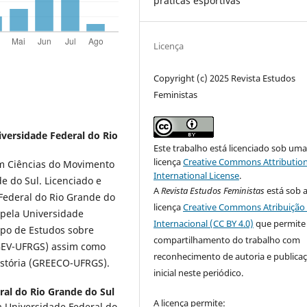
práticas esportivas
Licença
Copyright (c) 2025 Revista Estudos
Feministas
versidade Federal do Rio
Este trabalho está licenciado sob um
licença
Creative Commons Attribution
m Ciências do Movimento
International License
.
 do Sul. Licenciado e
A
Revista Estudos Feministas
está sob 
Federal do Rio Grande do
licença
Creative Commons Atribuição 
pela Universidade
Internacional (CC BY 4.0)
que permite
upo de Estudos sobre
compartilhamento do trabalho com
RGEV-UFRGS) assim como
reconhecimento de autoria e publica
istória (GREECO-UFRGS).
inicial neste periódico.
ral do Rio Grande do Sul
A licença permite:
 Universidade Federal do