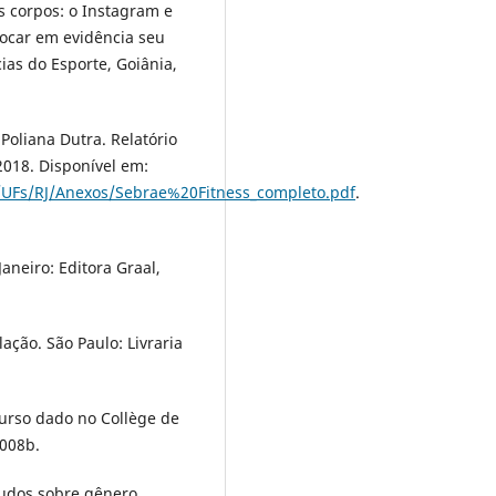
s corpos: o Instagram e
locar em evidência seu
cias do Esporte, Goiânia,
oliana Dutra. Relatório
 2018. Disponível em:
/UFs/RJ/Anexos/Sebrae%20Fitness_completo.pdf
.
aneiro: Editora Graal,
ação. São Paulo: Livraria
urso dado no Collège de
2008b.
udos sobre gênero,