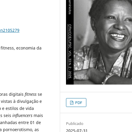
33n2105279
 fitness, economia da
oras digitais
fitness
se
vistas à divulgação e
PDF
 e estilos de vida
s seis
influencers
mais
panhadas entre 01 de
Publicado
ia pornoerotismo, as
2025-07-31