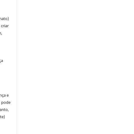
mato)
criar
m,
ça
ença e
so pode
anto,
te)