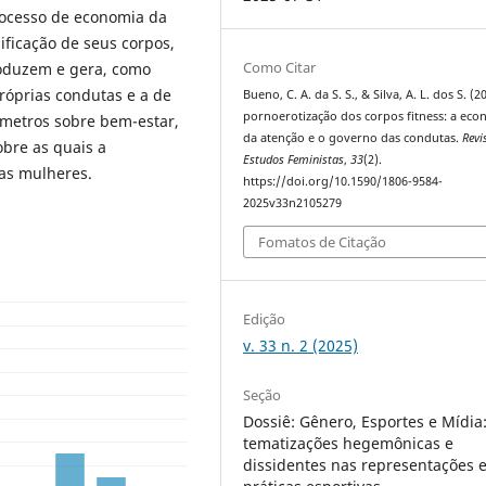
rocesso de economia da
ficação de seus corpos,
Como Citar
oduzem e gera, como
róprias condutas e a de
Bueno, C. A. da S. S., & Silva, A. L. dos S. (2
pornoerotização dos corpos fitness: a eco
âmetros sobre bem-estar,
da atenção e o governo das condutas.
Revi
obre as quais a
Estudos Feministas
,
33
(2).
 as mulheres.
https://doi.org/10.1590/1806-9584-
2025v33n2105279
Fomatos de Citação
Edição
v. 33 n. 2 (2025)
Seção
Dossiê: Gênero, Esportes e Mídia
tematizações hegemônicas e
dissidentes nas representações 