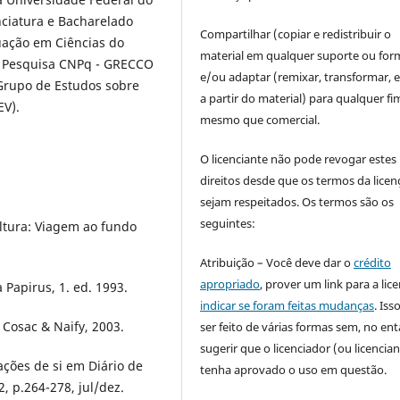
nciatura e Bacharelado
Compartilhar (copiar e redistribuir o
uação em Ciências do
material em qualquer suporte ou for
 Pesquisa CNPq - GRECCO
e/ou adaptar (remixar, transformar, e 
 Grupo de Estudos sobre
a partir do material) para qualquer fi
EV).
mesmo que comercial.
O licenciante não pode revogar estes
direitos desde que os termos da licen
sejam respeitados. Os termos são os
seguintes:
ltura: Viagem ao fundo
Atribuição – Você deve dar o
crédito
apropriado
, prover um link para a lic
Papirus, 1. ed. 1993.
indicar se foram feitas mudanças
. Is
 Cosac & Naify, 2003.
ser feito de várias formas sem, no ent
sugerir que o licenciador (ou licencian
ções de si em Diário de
tenha aprovado o uso em questão.
 2, p.264-278, jul/dez.