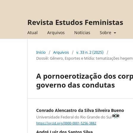
Revista Estudos Feministas
Atual
Arquivos
Notícias
Sobre
Início
/
Arquivos
/
v. 33 n. 2 (2025)
/
Dossiê: Gênero, Esportes e Mídia: tematizações hegemô
A pornoerotização dos corp
governo das condutas
Conrado Alencastro da Silva Silveira Bueno
Universidade Federal do Rio Grande do Sul
https://orcid.org/0000-0001-5256-3882
André Luiz dos Santos Silva