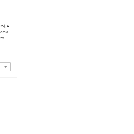
025). A
nomia
sta
:
e