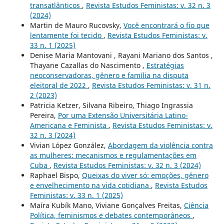
transatlânticos
,
Revista Estudos Feministas: v. 32 n. 3
(2024)
Martin de Mauro Rucovsky,
Você encontrará o fio que
lentamente foi tecido
,
Revista Estudos Feministas: v.
33 n. 1 (2025)
Denise Maria Mantovani , Rayani Mariano dos Santos ,
Thayane Cazallas do Nascimento ,
Estratégias
neoconservadoras, gênero e família na disputa
eleitoral de 2022
,
Revista Estudos Feministas: v. 31 n.
2 (2023)
Patricia Ketzer, Silvana Ribeiro, Thiago Ingrassia
Pereira,
Por uma Extensão Universitária Latino-
Americana e Feminista
,
Revista Estudos Feministas: v.
32 n. 3 (2024)
Vivian López González,
Abordagem da violência contra
as mulheres: mecanismos e regulamentações em
Cuba
,
Revista Estudos Feministas: v. 32 n. 3 (2024)
Raphael Bispo,
Queixas do viver só: emoções, gênero
e envelhecimento na vida cotidiana
,
Revista Estudos
Feministas: v. 33 n. 1 (2025)
Maíra Kubík Mano, Viviane Gonçalves Freitas,
Ciência
Política, feminismos e debates contemporâneos
,