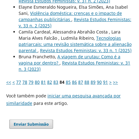
Revista Estudos Feministas: v. 31 n. 2 (2023)
Elayne Esmeraldo Nogueira, Elsa Simões, Ana Isabel
Sani,
Violência doméstica: crenças e o impacto de
campanhas publicitárias
,
Revista Estudos Feministas:
v. 33 n. 2 (2025)
Camila Cardeal, Alessandra Abrahão Costa , Lara
Maria Alves Falcão , Ludmila Ribeiro,
Tecnologias
patriarcais: uma revisão sistemática sobre a alienação
parental
,
Revista Estudos Feministas: v. 33 n. 1 (2025)
Bruna Franchetto,
A viagem de urutau: Como é a
vagina por dentro?
,
Revista Estudos Feministas: v. 31
n. 3 (2023)
<<
<
77
78
79
80
81
82
83
84
85
86
87
88
89
90
91
>
>>
Você também pode
iniciar uma pesquisa avançada por
similaridade
para este artigo.
Enviar Submissão