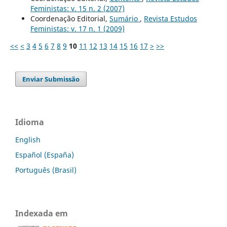
Feministas: v. 15 n. 2 (2007)
Coordenação Editorial,
Sumário
,
Revista Estudos
Feministas: v. 17 n. 1 (2009)
<<
<
3
4
5
6
7
8
9
10
11
12
13
14
15
16
17
>
>>
Enviar Submissão
Idioma
English
Español (España)
Português (Brasil)
Indexada em