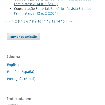
Feministas: v. 14 n. 1 (2006)
Coordenação Editorial,
Sumário
,
Revista Estudos
Feministas: v. 12 n. 2 (2004)
<<
<
1
2
3
4
5
6
7
8
9
10
11
12
13
14
15
>
>>
Enviar Submissão
Idioma
English
Español (España)
Português (Brasil)
Indexada em