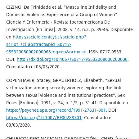
CIZINO, Da Trinidade et al. “Masculine Infidelity and
Domestic Violence: Experience of a Group of Women”.
Ciencia Y Enfermería - Revista Iberoamericana De
Investigación [En línea]. 2008, v. 14, n.2, p. 39-46. Disponible
en
https://scielo.conicyt.cl/scielo.php?
script=sci_abstract&pid=S0717-
95532008000200006&lng=en&nrm=iso
. ISSN 0717-9553.
DOI:
http://dx.doi.org/10.4067/S0717-95532008000200006
.
Consultado el 03/03/2020.
COPENHAVER, Stacey; GRAUERHOLZ, Elizabeth. “Sexual
victimization among sorority women: exploring the link
between sexual violence and institutional practices”. Sex
Roles [En línea]. 1991, v. 24, n. 1/2, p. 31-41. Disponible en
https://psycnet.apa.org/record/1991-27631-001
. DOI:
https://doi.org/10.1007/BF00288701
. Consultado el
03/03/2020.
CHILE/CONSEJO NACIONAL DE EDUCACIÓN – CNED. Índices