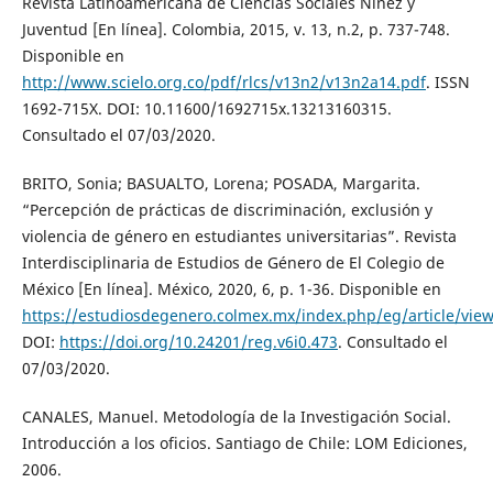
Revista Latinoamericana de Ciencias Sociales Niñez y
Juventud [En línea]. Colombia, 2015, v. 13, n.2, p. 737-748.
Disponible en
http://www.scielo.org.co/pdf/rlcs/v13n2/v13n2a14.pdf
. ISSN
1692-715X. DOI: 10.11600/1692715x.13213160315.
Consultado el 07/03/2020.
BRITO, Sonia; BASUALTO, Lorena; POSADA, Margarita.
“Percepción de prácticas de discriminación, exclusión y
violencia de género en estudiantes universitarias”. Revista
Interdisciplinaria de Estudios de Género de El Colegio de
México [En línea]. México, 2020, 6, p. 1-36. Disponible en
https://estudiosdegenero.colmex.mx/index.php/eg/article/vie
DOI:
https://doi.org/10.24201/reg.v6i0.473
. Consultado el
07/03/2020.
CANALES, Manuel. Metodología de la Investigación Social.
Introducción a los oficios. Santiago de Chile: LOM Ediciones,
2006.