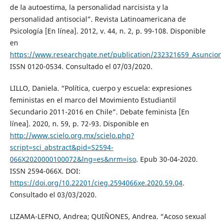
de la autoestima, la personalidad narcisista y la
personalidad antisocial”. Revista Latinoamericana de
Psicología [En línea]. 2012, v. 44, n. 2, p. 99-108. Disponible
en
https://www.researchgate.net/publication/232321659_Asuncion
ISSN 0120-0534. Consultado el 07/03/2020.
LILLO, Daniela. “Política, cuerpo y escuela: expresiones
feministas en el marco del Movimiento Estudiantil
Secundario 2011-2016 en Chile”. Debate feminista [En
línea]. 2020, n. 59, p. 72-93. Disponible en
http://www.scielo.org.mx/scielo.php?
script=sci_abstract&pid=S2594-
066X2020000100072&lng=es&nrm=iso
. Epub 30-04-2020.
ISSN 2594-066X. DOI:
https://doi.org/10.22201/cieg.2594066xe.2020.59.04
.
Consultado el 03/03/2020.
LIZAMA-LEFNO, Andrea; QUIÑONES, Andrea. “Acoso sexual