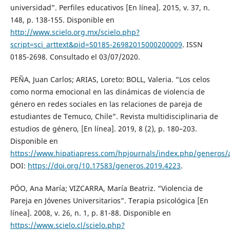
universidad”. Perfiles educativos [En línea]. 2015, v. 37, n.
148, p. 138-155. Disponible en
http://www.scielo.org.mx/scielo.php?
script=sci_arttext&pid=S0185-26982015000200009
. ISSN
0185-2698. Consultado el 03/07/2020.
PEÑA, Juan Carlos; ARIAS, Loreto: BOLL, Valeria. “Los celos
como norma emocional en las dinámicas de violencia de
género en redes sociales en las relaciones de pareja de
estudiantes de Temuco, Chile”. Revista multidisciplinaria de
estudios de género, [En línea]. 2019, 8 (2), p. 180–203.
Disponible en
https://www.hipatiapress.com/hpjournals/index.php/generos/a
DOI:
https://doi.org/10.17583/generos.2019.4223
.
PÓO, Ana María; VIZCARRA, María Beatriz. “Violencia de
Pareja en Jóvenes Universitarios”. Terapia psicológica [En
línea]. 2008, v. 26, n. 1, p. 81-88. Disponible en
https://www.scielo.cl/scielo.php?