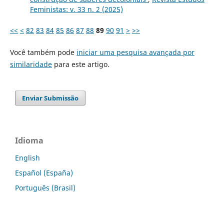
Feministas: v. 33 n. 2 (2025)
<<
<
82
83
84
85
86
87
88
89
90
91
>
>>
Você também pode
iniciar uma pesquisa avançada por
similaridade
para este artigo.
Enviar Submissão
Idioma
English
Español (España)
Português (Brasil)