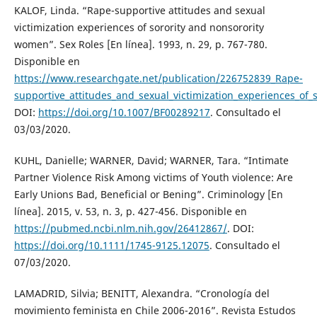
KALOF, Linda. “Rape-supportive attitudes and sexual
victimization experiences of sorority and nonsorority
women”. Sex Roles [En línea]. 1993, n. 29, p. 767-780.
Disponible en
https://www.researchgate.net/publication/226752839_Rape-
supportive_attitudes_and_sexual_victimization_experiences_of
DOI:
https://doi.org/10.1007/BF00289217
. Consultado el
03/03/2020.
KUHL, Danielle; WARNER, David; WARNER, Tara. “Intimate
Partner Violence Risk Among victims of Youth violence: Are
Early Unions Bad, Beneficial or Bening”. Criminology [En
línea]. 2015, v. 53, n. 3, p. 427-456. Disponible en
https://pubmed.ncbi.nlm.nih.gov/26412867/
. DOI:
https://doi.org/10.1111/1745-9125.12075
. Consultado el
07/03/2020.
LAMADRID, Silvia; BENITT, Alexandra. “Cronología del
movimiento feminista en Chile 2006-2016”. Revista Estudos