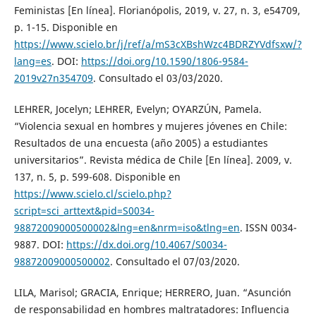
Feministas [En línea]. Florianópolis, 2019, v. 27, n. 3, e54709,
p. 1-15. Disponible en
https://www.scielo.br/j/ref/a/mS3cXBshWzc4BDRZYVdfsxw/?
lang=es
. DOI:
https://doi.org/10.1590/1806-9584-
2019v27n354709
. Consultado el 03/03/2020.
LEHRER, Jocelyn; LEHRER, Evelyn; OYARZÚN, Pamela.
“Violencia sexual en hombres y mujeres jóvenes en Chile:
Resultados de una encuesta (año 2005) a estudiantes
universitarios”. Revista médica de Chile [En línea]. 2009, v.
137, n. 5, p. 599-608. Disponible en
https://www.scielo.cl/scielo.php?
script=sci_arttext&pid=S0034-
98872009000500002&lng=en&nrm=iso&tlng=en
. ISSN 0034-
9887. DOI:
https://dx.doi.org/10.4067/S0034-
98872009000500002
. Consultado el 07/03/2020.
LILA, Marisol; GRACIA, Enrique; HERRERO, Juan. “Asunción
de responsabilidad en hombres maltratadores: Influencia