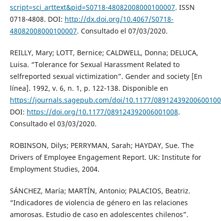
script=sci_arttext&pid=S0718-48082008000100007
. ISSN
0718-4808. DOI:
http://dx.doi.org/10.4067/S0718-
48082008000100007
. Consultado el 07/03/2020.
REILLY, Mary; LOTT, Bernice; CALDWELL, Donna; DELUCA,
Luisa. “Tolerance for Sexual Harassment Related to
selfreported sexual victimization”. Gender and society [En
línea]. 1992, v. 6, n. 1, p. 122-138. Disponible en
https://journals.sagepub.com/doi/10.1177/0891243920060010
DOI:
https://doi.org/10.1177/089124392006001008
.
Consultado el 03/03/2020.
ROBINSON, Dilys; PERRYMAN, Sarah; HAYDAY, Sue. The
Drivers of Employee Engagement Report. UK: Institute for
Employment Studies, 2004.
SÁNCHEZ, María; MARTÍN, Antonio; PALACIOS, Beatriz.
“Indicadores de violencia de género en las relaciones
amorosas. Estudio de caso en adolescentes chilenos”.