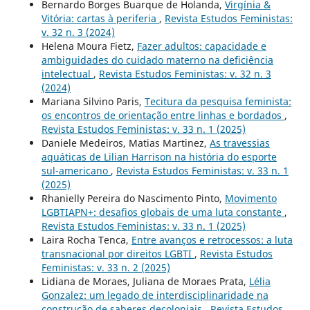
Bernardo Borges Buarque de Holanda,
Virgínia &
Vitória: cartas à periferia
,
Revista Estudos Feministas:
v. 32 n. 3 (2024)
Helena Moura Fietz,
Fazer adultos: capacidade e
ambiguidades do cuidado materno na deficiência
intelectual
,
Revista Estudos Feministas: v. 32 n. 3
(2024)
Mariana Silvino Paris,
Tecitura da pesquisa feminista:
os encontros de orientação entre linhas e bordados
,
Revista Estudos Feministas: v. 33 n. 1 (2025)
Daniele Medeiros, Matias Martinez,
As travessias
aquáticas de Lilian Harrison na história do esporte
sul-americano
,
Revista Estudos Feministas: v. 33 n. 1
(2025)
Rhanielly Pereira do Nascimento Pinto,
Movimento
LGBTIAPN+: desafios globais de uma luta constante
,
Revista Estudos Feministas: v. 33 n. 1 (2025)
Laira Rocha Tenca,
Entre avanços e retrocessos: a luta
transnacional por direitos LGBTI
,
Revista Estudos
Feministas: v. 33 n. 2 (2025)
Lidiana de Moraes, Juliana de Moraes Prata,
Lélia
Gonzalez: um legado de interdisciplinaridade na
construção de saberes decoloniais
,
Revista Estudos