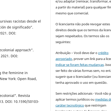
e/ou adaptar (remixar, transformar, e 
a partir do material) para qualquer fi
mesmo que comercial.
rsivas racistas desde el
O licenciante não pode revogar estes
ción de significado”.
direitos desde que os termos da licen
 2021. DOI:
sejam respeitados. Os termos são os
seguintes:
decolonial approach”.
Atribuição – Você deve dar o
crédito
, 2021. DOI:
apropriado
, prover um link para a lic
indicar se foram feitas mudanças
. Is
ser feito de várias formas sem, no ent
 the feminine in
sugerir que o licenciador (ou licencian
. New York: Open Road,
tenha aprovado o uso em questão.
Sem restrições adicionais - Você não 
colonial”. Revista
aplicar termos jurídicos ou
medidas d
2013. DOI: 10.1590/S0103-
caráter tecnológico
que restrinjam