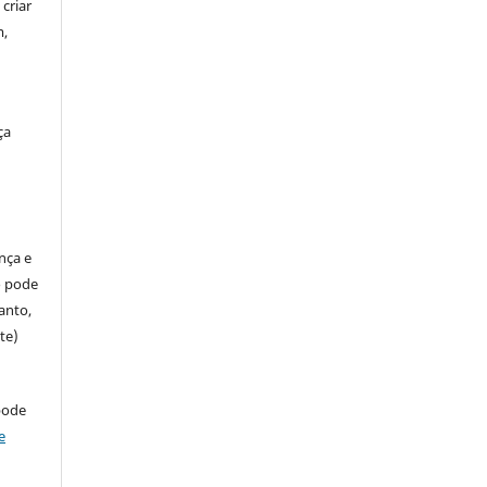
criar
m,
ça
ença e
so pode
anto,
te)
pode
e