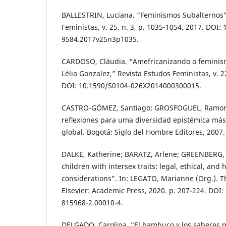
BALLESTRIN, Luciana. “Feminismos Subalternos”
Feministas, v. 25, n. 3, p. 1035-1054, 2017. DOI:
9584.2017v25n3p1035.
CARDOSO, Cláudia. “Amefricanizando o femini
Lélia Gonzalez,” Revista Estudos Feministas, v. 22
DOI: 10.1590/S0104-026X2014000300015.
CASTRO-GÓMEZ, Santiago; GROSFOGUEL, Ramon. E
reﬂexiones para uma diversidad epistémica más 
global. Bogotá: Siglo del Hombre Editores, 2007.
DALKE, Katherine; BARATZ, Arlene; GREENBERG, J
children with intersex traits: legal, ethical, and
considerations”. In: LEGATO, Marianne (Org.). The
Elsevier: Academic Press, 2020. p. 207-224. DOI:
815968-2.00010-4.
DELGADO, Carolina. “El bambuco y los saberes 