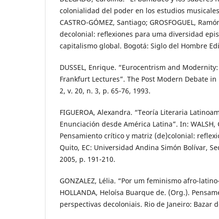
colonialidad del poder en los estudios musicales
CASTRO-GÓMEZ, Santiago; GROSFOGUEL, Ramón (
decolonial: reﬂexiones para uma diversidad epis
capitalismo global. Bogotá: Siglo del Hombre Edi
DUSSEL, Enrique. “Eurocentrism and Modernity: 
Frankfurt Lectures”. The Post Modern Debate in
2, v. 20, n. 3, p. 65-76, 1993.
FIGUEROA, Alexandra. “Teoría Literaria Latinoam
Enunciación desde América Latina”. In: WALSH, C
Pensamiento crítico y matriz (de)colonial: reflex
Quito, EC: Universidad Andina Simón Bolívar, Se
2005, p. 191-210.
GONZALEZ, Lélia. “Por um feminismo afro-latino
HOLLANDA, Heloísa Buarque de. (Org.). Pensame
perspectivas decoloniais. Rio de Janeiro: Bazar 