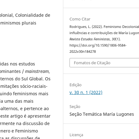
onial, Colonialidade de
Como Citar
eminismos plurais
Rodrigues, L. (2022). Feminismo Decolonial
influências e contribuições de María Lugon
Revista Estudos Feministas
,
30
(1).
https://doi.org/10.1590/1806-9584-
2022v30n184278
Fomatos de Citação
idas nos estudos
dominantes /
mainstream
,
ternos do Sul Global. Os
Edição
mitações sócio-raciais-
v. 30 n. 1 (2022)
ruindo feminismos mais
ada uma das mais
Seção
alternos, e pertence ao
Seção Temática María Lugones
este artigo é apresentar
larmente na discussão de
Gênero e Feminismo
Licença
ra as discussões de