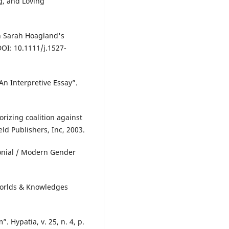
g, and Loving
n Sarah Hoagland's
DOI: 10.1111/j.1527-
n Interpretive Essay”.
rizing coalition against
ld Publishers, Inc, 2003.
onial / Modern Gender
Worlds & Knowledges
 Hypatia, v. 25, n. 4, p.