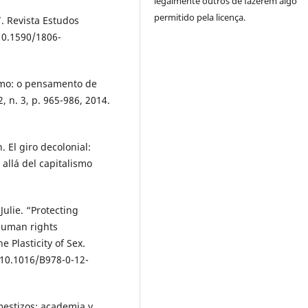
legalmente outros de fazerem algo
permitido pela licença.
. Revista Estudos
 10.1590/1806-
smo: o pensamento de
, n. 3, p. 965-986, 2014.
l giro decolonial:
allá del capitalismo
ulie. “Protecting
 human rights
 Plasticity of Sex.
 10.1016/B978-0-12-
mestizos: academia y