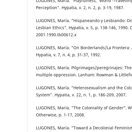
LUGONES, María. “Playfulness, ‘World’-Travellin
Perception”. Hypatia, v. 2, n. 2, p. 3-19, 1987.
LUGONES, María. “Hispaneando y Lesbiando: O
Lesbian Ethics”. Hypatia, v. 5, p. 138-146, 1990. 
2001.1990.tb00612.x
LUGONES, María. “On Borderlands/La Frontera: A
Hypatia, v. 7, n. 4, p. 31-37, 1992.
LUGONES, María. Pilgrimages/peregrinajes: Theo
multiple oppression. Lanham: Rowman & Littlefie
LUGONES, María. “Heterosexualism and the Col
System”. Hypatia, v. 22, n. 1, p. 186-209, 2007.
LUGONES, María. “The Coloniality of Gender”. 
Otherwise, p. 1-17, 2008.
LUGONES, María. “Toward a Decolonial Feminism”.