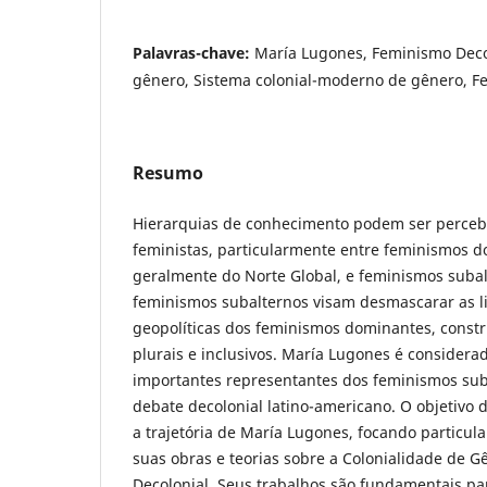
Palavras-chave:
María Lugones, Feminismo Decol
gênero, Sistema colonial-moderno de gênero, F
Resumo
Hierarquias de conhecimento podem ser perceb
feministas, particularmente entre feminismos 
geralmente do Norte Global, e feminismos subal
feminismos subalternos visam desmascarar as li
geopolíticas dos feminismos dominantes, const
plurais e inclusivos. María Lugones é consider
importantes representantes dos feminismos sub
debate decolonial latino-americano. O objetivo d
a trajetória de María Lugones, focando particu
suas obras e teorias sobre a Colonialidade de 
Decolonial. Seus trabalhos são fundamentais pa