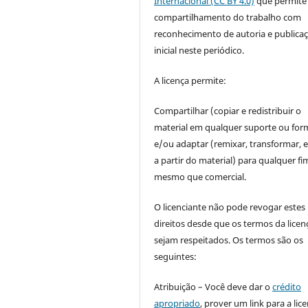
Internacional (CC BY 4.0)
que permite
compartilhamento do trabalho com
reconhecimento de autoria e publica
inicial neste periódico.
A licença permite:
Compartilhar (copiar e redistribuir o
material em qualquer suporte ou for
e/ou adaptar (remixar, transformar, e 
a partir do material) para qualquer fi
mesmo que comercial.
O licenciante não pode revogar estes
direitos desde que os termos da licen
sejam respeitados. Os termos são os
seguintes:
Atribuição – Você deve dar o
crédito
apropriado
, prover um link para a lic