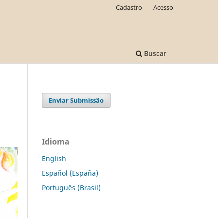
Cadastro
Acesso
Buscar
Enviar Submissão
Idioma
English
Español (España)
Português (Brasil)