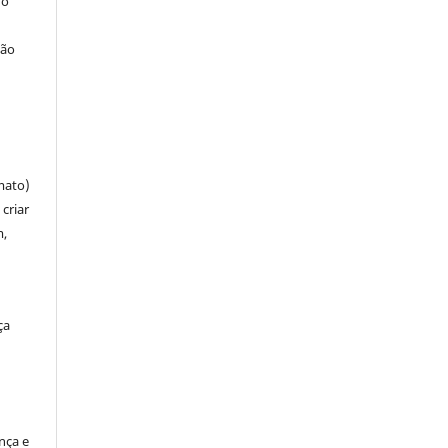
 o
ção
mato)
criar
m,
ça
ença e