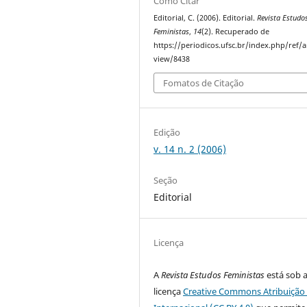
Como Citar
Editorial, C. (2006). Editorial.
Revista Estudo
Feministas
,
14
(2). Recuperado de
https://periodicos.ufsc.br/index.php/ref/ar
view/8438
Fomatos de Citação
Edição
v. 14 n. 2 (2006)
Seção
Editorial
Licença
A
Revista Estudos Feministas
está sob 
licença
Creative Commons Atribuição 