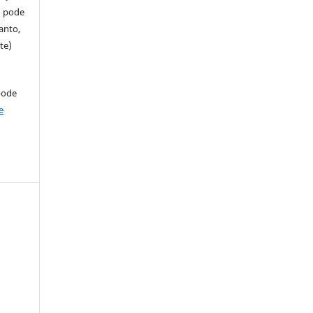
so pode
anto,
te)
pode
e