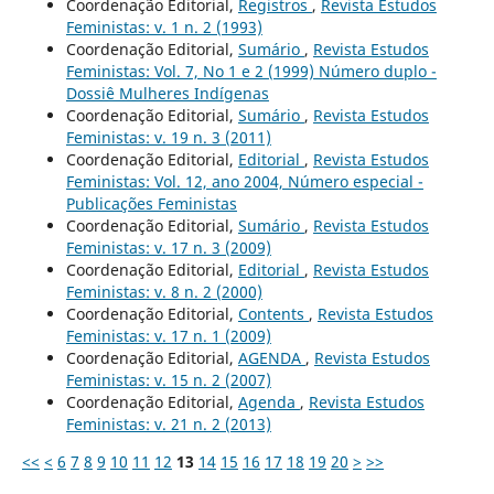
Coordenação Editorial,
Registros
,
Revista Estudos
Feministas: v. 1 n. 2 (1993)
Coordenação Editorial,
Sumário
,
Revista Estudos
Feministas: Vol. 7, No 1 e 2 (1999) Número duplo -
Dossiê Mulheres Indígenas
Coordenação Editorial,
Sumário
,
Revista Estudos
Feministas: v. 19 n. 3 (2011)
Coordenação Editorial,
Editorial
,
Revista Estudos
Feministas: Vol. 12, ano 2004, Número especial -
Publicações Feministas
Coordenação Editorial,
Sumário
,
Revista Estudos
Feministas: v. 17 n. 3 (2009)
Coordenação Editorial,
Editorial
,
Revista Estudos
Feministas: v. 8 n. 2 (2000)
Coordenação Editorial,
Contents
,
Revista Estudos
Feministas: v. 17 n. 1 (2009)
Coordenação Editorial,
AGENDA
,
Revista Estudos
Feministas: v. 15 n. 2 (2007)
Coordenação Editorial,
Agenda
,
Revista Estudos
Feministas: v. 21 n. 2 (2013)
<<
<
6
7
8
9
10
11
12
13
14
15
16
17
18
19
20
>
>>