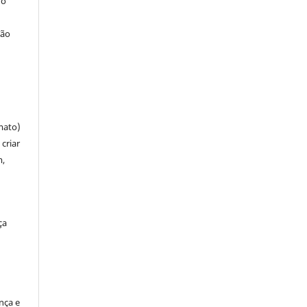
 o
ção
mato)
criar
m,
ça
ença e