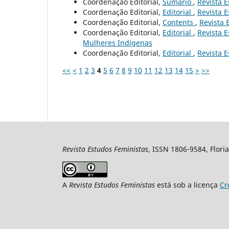
Coordenação Editorial,
Sumário
,
Revista E
Coordenação Editorial,
Editorial
,
Revista E
Coordenação Editorial,
Contents
,
Revista 
Coordenação Editorial,
Editorial
,
Revista E
Mulheres Indígenas
Coordenação Editorial,
Editorial
,
Revista E
<<
<
1
2
3
4
5
6
7
8
9
10
11
12
13
14
15
>
>>
Revista Estudos Feministas
, ISSN 1806-9584, Floria
A
Revista Estudos Feministas
está sob a licença
Cr