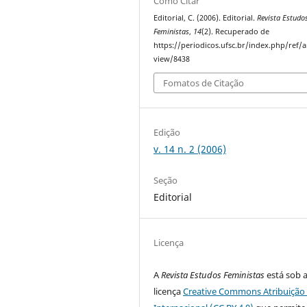
Como Citar
Editorial, C. (2006). Editorial.
Revista Estudo
Feministas
,
14
(2). Recuperado de
https://periodicos.ufsc.br/index.php/ref/ar
view/8438
Fomatos de Citação
Edição
v. 14 n. 2 (2006)
Seção
Editorial
Licença
A
Revista Estudos Feministas
está sob 
licença
Creative Commons Atribuição 