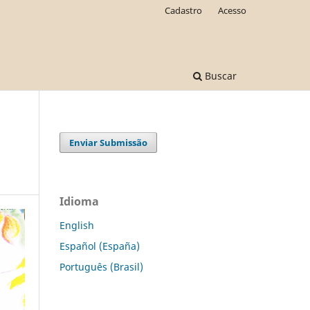
Cadastro
Acesso
Buscar
Enviar Submissão
Idioma
English
Español (España)
Português (Brasil)