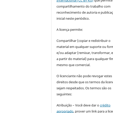
Internacional (CC BY 4.0)
que permite
compartilhamento do trabalho com
reconhecimento de autoria e publica
inicial neste periódico.
A licença permite:
Compartilhar (copiar e redistribuir o
material em qualquer suporte ou for
e/ou adaptar (remixar, transformar, e 
a partir do material) para qualquer fi
mesmo que comercial.
O licenciante não pode revogar estes
direitos desde que os termos da licen
sejam respeitados. Os termos são os
seguintes:
Atribuição – Você deve dar o
crédito
apropriado
, prover um link para a lic