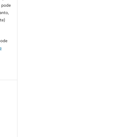
so pode
anto,
te)
pode
e