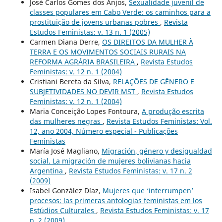
José Carlos Gomes dos Anjos,
Sexualidade juvenil de
classes populares em Cabo Verde: os caminhos para a
prostituição de jovens urbanas pobres
,
Revista
Estudos Feministas: v. 13 n. 1 (2005)
Carmen Diana Derre,
OS DIREITOS DA MULHER À
TERRA E OS MOVIMENTOS SOCIAIS RURAIS NA
REFORMA AGRÁRIA BRASILEIRA
,
Revista Estudos
Feministas: v. 12 n. 1 (2004)
Cristiani Bereta da Silva,
RELAÇÕES DE GÊNERO E
SUBJETIVIDADES NO DEVIR MST
,
Revista Estudos
Feministas: v. 12 n. 1 (2004)
Maria Conceição Lopes Fontoura,
A produção escrita
das mulheres negras
,
Revista Estudos Feministas: Vol.
12, ano 2004, Número especial - Publicações
Feministas
María José Magliano,
Migración, género y desigualdad
social. La migración de mujeres bolivianas hacia
Argentina
,
Revista Estudos Feministas: v. 17 n. 2
(2009)
Isabel González Díaz,
Mujeres que ‘interrumpen’
procesos: las primeras antologias feministas em los
Estúdios Culturales
,
Revista Estudos Feministas: v. 17
n. 2 (2009)