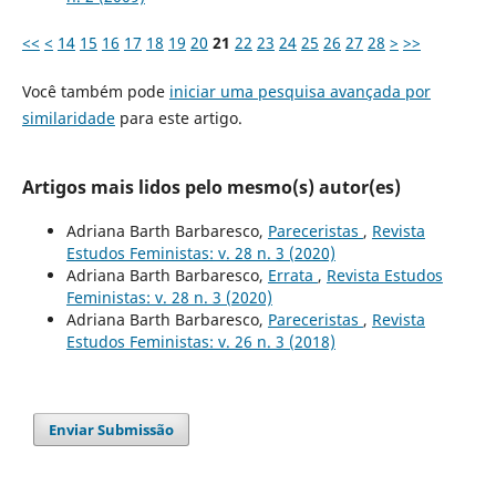
<<
<
14
15
16
17
18
19
20
21
22
23
24
25
26
27
28
>
>>
Você também pode
iniciar uma pesquisa avançada por
similaridade
para este artigo.
Artigos mais lidos pelo mesmo(s) autor(es)
Adriana Barth Barbaresco,
Pareceristas
,
Revista
Estudos Feministas: v. 28 n. 3 (2020)
Adriana Barth Barbaresco,
Errata
,
Revista Estudos
Feministas: v. 28 n. 3 (2020)
Adriana Barth Barbaresco,
Pareceristas
,
Revista
Estudos Feministas: v. 26 n. 3 (2018)
Enviar Submissão