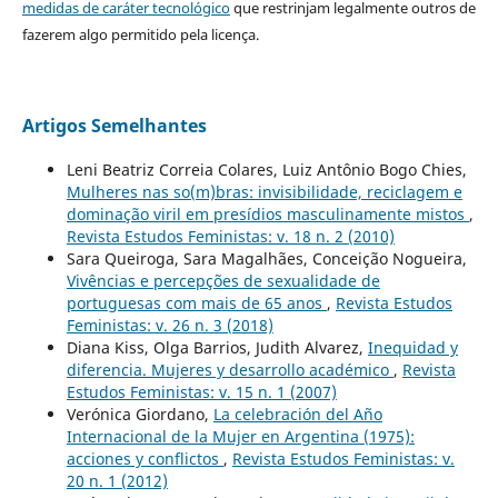
medidas de caráter tecnológico
que restrinjam legalmente outros de
fazerem algo permitido pela licença.
Artigos Semelhantes
Leni Beatriz Correia Colares, Luiz Antônio Bogo Chies,
Mulheres nas so(m)bras: invisibilidade, reciclagem e
dominação viril em presídios masculinamente mistos
,
Revista Estudos Feministas: v. 18 n. 2 (2010)
Sara Queiroga, Sara Magalhães, Conceição Nogueira,
Vivências e percepções de sexualidade de
portuguesas com mais de 65 anos
,
Revista Estudos
Feministas: v. 26 n. 3 (2018)
Diana Kiss, Olga Barrios, Judith Alvarez,
Inequidad y
diferencia. Mujeres y desarrollo académico
,
Revista
Estudos Feministas: v. 15 n. 1 (2007)
Verónica Giordano,
La celebración del Año
Internacional de la Mujer en Argentina (1975):
acciones y conflictos
,
Revista Estudos Feministas: v.
20 n. 1 (2012)