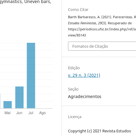
 gymnastics, Uneven bars,
Como Citar
Barth Barbaresco, A. (2021). Pareceristas.
R
Estudos Feministas
,
29
(3). Recuperado de
https://periodicos.ufsc.br/index.php/ref/ar
view/85143
Fomatos de Citação
Edição
v. 29 n. 3 (2021)
Seção
Agradecimentos
Licença
Copyright (c) 2021 Revista Estudos