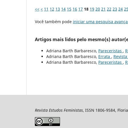
<<
<
11
12
13
14
15
16
17
18
19
20
21
22
23
24
2
Você também pode
iniciar uma pesquisa avança
Artigos mais lidos pelo mesmo(s) autor(e
Adriana Barth Barbaresco,
Pareceristas
,
R
Adriana Barth Barbaresco,
Errata
,
Revista
Adriana Barth Barbaresco,
Pareceristas
,
R
Revista Estudos Feministas
, ISSN 1806-9584, Floria