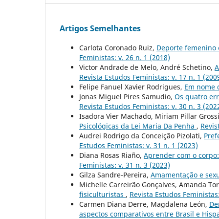
Artigos Semelhantes
Carlota Coronado Ruiz,
Deporte femenino e
Feministas: v. 26 n. 1 (2018)
Victor Andrade de Melo, André Schetino,
A
Revista Estudos Feministas: v. 17 n. 1 (200
Felipe Fanuel Xavier Rodrigues,
Em nome 
Jonas Miguel Pires Samudio,
Os quatro err
Revista Estudos Feministas: v. 30 n. 3 (202
Isadora Vier Machado, Miriam Pillar Gross
Psicológicas da Lei Maria Da Penha
,
Revis
Audrei Rodrigo da Conceição Pizolati,
Pref
Estudos Feministas: v. 31 n. 1 (2023)
Diana Rosas Riaño,
Aprender com o corpo:
Feministas: v. 31 n. 3 (2023)
Gilza Sandre-Pereira,
Amamentação e sex
Michelle Carreirão Gonçalves, Amanda Tor
fisiculturistas
,
Revista Estudos Feministas:
Carmen Diana Derre, Magdalena León,
De
aspectos comparativos entre Brasil e His