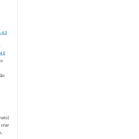
a
 4.0
a
4.0
 o
ção
mato)
criar
m,