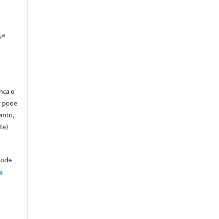
ça
ença e
so pode
anto,
te)
pode
e